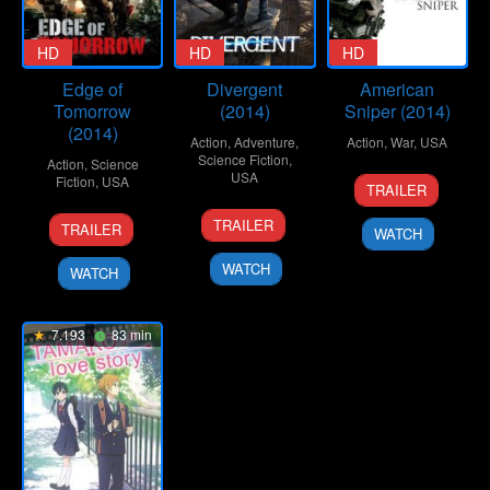
HD
HD
HD
Edge of
Divergent
American
Tomorrow
(2014)
Sniper (2014)
(2014)
Action
,
Adventure
,
Action
,
War
,
USA
Science Fiction
,
Action
,
Science
USA
25
Clint
Fiction
,
USA
TRAILER
Dec
Eastwood
14
Neil
27
Doug
2014
TRAILER
TRAILER
WATCH
Mar
Burger
May
Liman
2014
2014
WATCH
WATCH
7.193
83 min