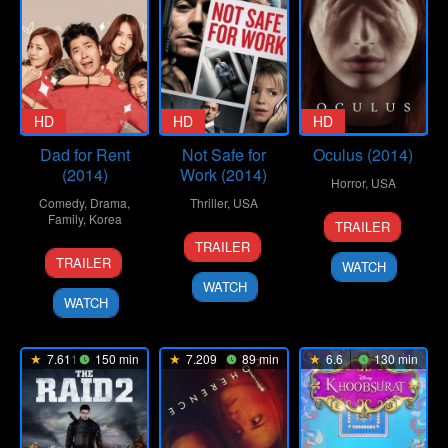
HD
HD
HD
Dad for Rent
Not Safe for
Oculus (2014)
(2014)
Work (2014)
Horror
,
USA
Comedy
,
Drama
,
Thriller
,
USA
3
Mike
Family
,
Korea
TRAILER
9
Joe
Apr
Flanagan
TRAILER
20
Kim
May
Johnston
2014
TRAILER
WATCH
Nov
Deok-
2014
WATCH
2014
su
WATCH
7.611
150 min
7.209
89 min
6.6
130 min