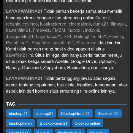
resmi yang memiliki lisensi dari pihak terkait.
LAYARWARNA21
Tidak pernah bekerja sama atau memiliki
hubungan kerja dengan situs streaming online
Ganool
,
rebahin
,
cgvindo
,
bioskopkeren
,
cinemaindo
,
dunia21
,
filmapik
,
kawanfilm21
,
Fmoviez
,
FMZM
,
indoxx1
,
indoxxi
,
Juraganfilm21
,
Layarkaca21
,
lk21
,
Melongfilm
,
nb21
,
Pahe in
,
Pusatfilm21
,
Sogafime
,
savefilm21
,
Streamxxi
, dan lain-lain.
Kami tidak pernah meng-host video apapun di situs
savefilm21
ini. Situs ini legal dan hanya berisi tautan menuju
situs pihak ketiga seperti Acefile, Google Drive, Uptobox,
Racaty, Openload, Zippyshare, Rapidvideo, dan lainnya.
LAYARWARNA21
Tidak bertanggung jawab atas segala
aspek tentang kepatuhan, hak cipta, legalitas, kesopanan, atau
aspek lain dari konten situs streaming film online lainnya.
TAG
bioskop 21
bioskop21
BioskopGratis21
Bioskopin21
bioskopkeren
Bioskopkeren21
bioskop online
cinemaindo
dunia21
filmbioskop21
full movie