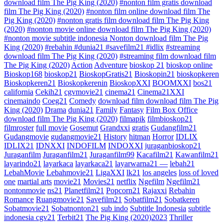
download film The Pig King (2020)
#nonton film gratis download
film The Pig King (2020)
#nonton film online download film The
Pig King (2020)
#nonton gratis film download film The Pig King
(2020)
#nonton movie online download film The Pig King (2020)
#nonton movie subtitle indonesia Nonton download film The Pig
King (2020)
#rebahin #dunia21 #savefilm21 #idlix
#streaming
download film The Pig King (2020)
#streaming film download film
The Pig King (2020)
Action
Adventure
bioskop 21
bioskop online
Bioskop168
bioskop21
BioskopGratis21
Bioskopin21
bioskopkeren
Bioskopkeren21
Bioskopkerenin
BioskopXXI
BOOMXXI
bos21
california
Cekih21
cgvmovie21
cinema21
Cinema21XXI
cinemaindo
Coeg21
Comedy
download film download film The Pig
King (2020)
Drama
dunia21
Family
Fantasy
Film Box Office
download film The Pig King (2020)
filmapik
filmbioskop21
filmroster
full movie
Gosemut
Grandxxi
gratis
Gudangfilm21
Gudangmovie
gudangmovie21
History
hitman
Horror
IDLIX
IDLIX21
IDNXXI
INDOFILM
INDOXXI
juraganbioskop21
Juraganfilm
Juraganfilm21
Juraganfilm99
Kacafilm21
Kawanfilm21
layarindo21
layarkaca
layarkaca21
layarwarna21 —
lebah21
LebahMovie
Lebahmovie21
LigaXXI
lk21
los angeles
loss of loved
one
martial arts
movie21
Movies21
netflix
Ngefilm
Ngefilm21
nontonmovie
ns21
Planetfilm21
Popcorn21
Rajaxxi
Rebahin
Romance
Ruangmovie21
Savefilm21
Sobatfilm21
Sobatkeren
Sobatmovie21
Sobatnonton21
sub indo
Subtitle Indonesia
subtitle
indonesia cgv21
Terbit21
The Pig King (2020)2023
Thriller