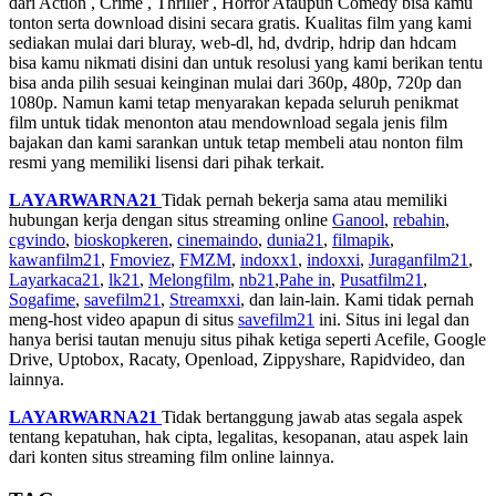
dari Action , Crime , Thriller , Horror Ataupun Comedy bisa kamu
tonton serta download disini secara gratis. Kualitas film yang kami
sediakan mulai dari bluray, web-dl, hd, dvdrip, hdrip dan hdcam
bisa kamu nikmati disini dan untuk resolusi yang kami berikan tentu
bisa anda pilih sesuai keinginan mulai dari 360p, 480p, 720p dan
1080p. Namun kami tetap menyarakan kepada seluruh penikmat
film untuk tidak menonton atau mendownload segala jenis film
bajakan dan kami sarankan untuk tetap membeli atau nonton film
resmi yang memiliki lisensi dari pihak terkait.
LAYARWARNA21
Tidak pernah bekerja sama atau memiliki
hubungan kerja dengan situs streaming online
Ganool
,
rebahin
,
cgvindo
,
bioskopkeren
,
cinemaindo
,
dunia21
,
filmapik
,
kawanfilm21
,
Fmoviez
,
FMZM
,
indoxx1
,
indoxxi
,
Juraganfilm21
,
Layarkaca21
,
lk21
,
Melongfilm
,
nb21
,
Pahe in
,
Pusatfilm21
,
Sogafime
,
savefilm21
,
Streamxxi
, dan lain-lain. Kami tidak pernah
meng-host video apapun di situs
savefilm21
ini. Situs ini legal dan
hanya berisi tautan menuju situs pihak ketiga seperti Acefile, Google
Drive, Uptobox, Racaty, Openload, Zippyshare, Rapidvideo, dan
lainnya.
LAYARWARNA21
Tidak bertanggung jawab atas segala aspek
tentang kepatuhan, hak cipta, legalitas, kesopanan, atau aspek lain
dari konten situs streaming film online lainnya.