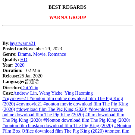
BEST REGARDS
WARNA GROUP
By:
layarwarna21
Posted on:
November 29, 2023
Genre:
Drama
,
Movie
,
Romance
Quality:
HD
Year:
2020
Duration:
102 Min
Release:
25 Jan 2020
Language:
普通话
Director:
Dai Yilin
Cast:
Andrew Lin
,
Wang Yizhe
,
Ying Haoming
#cgvmovie21 #nonton film online download film The Pig King
(2020)
#cgvmovie21 #nonton movie download film The Pig King
(2020)
#download film The Pig King (2020)
#download movie
online download film The Pig King (2020)
#film download film
The Pig King (2020)
#Nonton download film The Pig King (2020)
#nonton film bioskop download film The Pig King (2020)
#Nonton
Film Box Office download film The Pig King (2020)
#nonton film