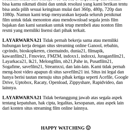
bisa kamu nikmati disini dan untuk resolusi yang kami berikan tentu
bisa anda pilih sesuai keinginan mulai dari 360p, 480p, 720p dan
1080p. Namun kami tetap menyarakan kepada seluruh penikmat
film untuk tidak menonton atau mendownload segala jenis film
bajakan dan kami sarankan untuk tetap membeli atau nonton film
resmi yang memiliki lisensi dari pihak terkait.
LAYARWARNA21
Tidak pernah bekerja sama atau memiliki
hubungan kerja dengan situs streaming online Ganool, rebahin,
cgvindo, bioskopkeren, cinemaindo, dunia21, filmapik,
kawanfilm21, Fmoviez, FMZM, indoxx1, indoxxi, Juraganfilm21,
Layarkaca21, lk21, Melongfilm, nb21,Pahe in, Pusatfilm21,
Sogafime, savefilm21, Streamxxi, dan lain-lain. Kami tidak pernah
meng-host video apapun di situs savefilm21 ini. Situs ini legal dan
hanya berisi tautan menuju situs pihak ketiga seperti Acefile, Google
Drive, Uptobox, Racaty, Openload, Zippyshare, Rapidvideo, dan
lainnya.
LAYARWARNA21
Tidak bertanggung jawab atas segala aspek
tentang kepatuhan, hak cipta, legalitas, kesopanan, atau aspek lain
dari konten situs streaming film online lainnya.
HAPPY WATCHING 🙂