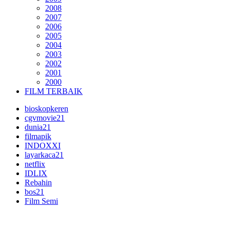
2008
2007
2006
2005
2004
2003
2002
2001
2000
FILM TERBAIK
bioskopkeren
cgvmovie21
dunia21
filmapik
INDOXXI
layarkaca21
netflix
IDLIX
Rebahin
bos21
Film Semi