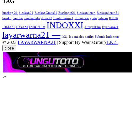
TAG
bioskop 21
bioskop21
BioskopGratis21
Bioskopin21
bioskopkeren
Bioskopkeren21
bioskop online
cinemaindo
dunia21
filmbioskop21
full movie
gratis
hitman
IDLIX
INDOXXI
IDLIX21
IDNXXI
INDOFILM
Juraganfilm
layarkaca21
layarwarna21 —
lk21
los angeles
netflix
Subtitle Indonesia
© 2023
LAYARWARNA21
| Support By WarnaGroup
LK21
close