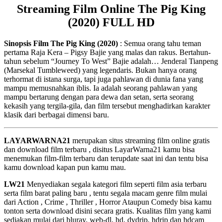
Streaming Film Online The Pig King
(2020) FULL HD
Sinopsis Film The Pig King (2020)
: Semua orang tahu teman
pertama Raja Kera – Pigsy Bajie yang malas dan rakus. Bertahun-
tahun sebelum “Journey To West” Bajie adalah… Jenderal Tianpeng
(Marsekal Tumbleweed) yang legendaris. Bukan hanya orang
terhormat di istana surga, tapi juga pahlawan di dunia fana yang
mampu memusnahkan iblis. Ia adalah seorang pahlawan yang
mampu bertarung dengan para dewa dan setan, serta seorang
kekasih yang tergila-gila, dan film tersebut menghadirkan karakter
klasik dari berbagai dimensi baru.
LAYARWARNA21
merupakan situs streaming film online gratis
dan download film terbaru , disitus LayarWarna21 kamu bisa
menemukan film-film terbaru dan terupdate saat ini dan tentu bisa
kamu download kapan pun kamu mau.
LW21
Menyediakan segala kategori film seperti film asia terbaru
serta film barat paling baru , tentu segala macam genre film mulai
dari Action , Crime , Thriller , Horror Ataupun Comedy bisa kamu
tonton serta download disini secara gratis. Kualitas film yang kami
sediakan mulai dari bluray, web-dl, hd, dvdrip, hdrip dan hdcam