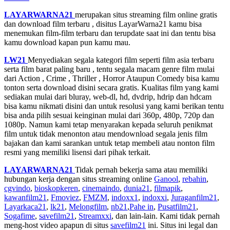
LAYARWARNA21
merupakan situs streaming film online gratis
dan download film terbaru , disitus LayarWarna21 kamu bisa
menemukan film-film terbaru dan terupdate saat ini dan tentu bisa
kamu download kapan pun kamu mau.
LW21
Menyediakan segala kategori film seperti film asia terbaru
serta film barat paling baru , tentu segala macam genre film mulai
dari Action , Crime , Thriller , Horror Ataupun Comedy bisa kamu
tonton serta download disini secara gratis. Kualitas film yang kami
sediakan mulai dari bluray, web-dl, hd, dvdrip, hdrip dan hdcam
bisa kamu nikmati disini dan untuk resolusi yang kami berikan tentu
bisa anda pilih sesuai keinginan mulai dari 360p, 480p, 720p dan
1080p. Namun kami tetap menyarakan kepada seluruh penikmat
film untuk tidak menonton atau mendownload segala jenis film
bajakan dan kami sarankan untuk tetap membeli atau nonton film
resmi yang memiliki lisensi dari pihak terkait.
LAYARWARNA21
Tidak pernah bekerja sama atau memiliki
hubungan kerja dengan situs streaming online
Ganool
,
rebahin
,
cgvindo
,
bioskopkeren
,
cinemaindo
,
dunia21
,
filmapik
,
kawanfilm21
,
Fmoviez
,
FMZM
,
indoxx1
,
indoxxi
,
Juraganfilm21
,
Layarkaca21
,
lk21
,
Melongfilm
,
nb21
,
Pahe in
,
Pusatfilm21
,
Sogafime
,
savefilm21
,
Streamxxi
, dan lain-lain. Kami tidak pernah
meng-host video apapun di situs
savefilm21
ini. Situs ini legal dan