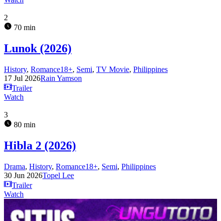
2
70 min
Lunok (2026)
History
,
Romance18+
,
Semi
,
TV Movie
,
Philippines
17 Jul 2026
Rain Yamson
Trailer
Watch
3
80 min
Hibla 2 (2026)
Drama
,
History
,
Romance18+
,
Semi
,
Philippines
30 Jun 2026
Topel Lee
Trailer
Watch