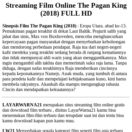
Streaming Film Online The Pagan King
(2018) FULL HD
Sinopsis Film The Pagan King (2018)
: Eropa Utara. abad ke-13.
Pemukiman pagan terakhir di dekat Laut Baltik. Prajurit salib yang
jahat dan sinis, Max von Buxhoveden, mencoba menghancurkan
kepercayaan pagan masyarakat dengan menyebarkan kebohongan
dan mendorong perbedaan pendapat. Raja tua dari negeri-negeri
kafir merdeka yang terakhir sedang berada di ranjang kematiannya
dan tidak mempunyai ahli waris yang akan menggantikannya. Max
ingin mengambil alih takhta dan memerintah suku raja lama. Tanpa
diduga, dengan nafas terakhirnya Raja memberikan cincinnya
kepada keponakannya Namejs. Anak muda, yang tumbuh di antara
para pendeta kafir dan mempelajari kebijaksanaan kuno, kini harus
membela rakyatnya. Akankah dia mampu mengungkap rahasia
Cincin dan mendapatkan kekuatannya?
LAYARWARNA21
merupakan situs streaming film online gratis
dan download film terbaru , disitus LayarWarna21 kamu bisa
menemukan film-film terbaru dan terupdate saat ini dan tentu bisa
kamu download kapan pun kamu mau.
LW21
Menyediakan segala kategori film seperti film asia terbaru