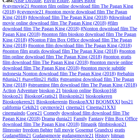
Cast:
Aistė Diržiūtė
,
Edvin Endre
,
James Bloor
#cgvmovie21 #nonton film online download film The Pagan King
(2018)
#cgvmovie21 #nonton movie download film The Pagan
King (2018)
#download film The Pagan King (2018)
#download
movie online download film The Pagan King (2018)
#film
download film The Pagan King (2018)
#Nonton download film The
Pagan King (2018)
#nonton film bioskop download film The Pagan
King (2018)
#Nonton Film Box Office download film The Pagan
King (2018)
#nonton film download film The Pagan King (2018)
#nonton film gratis download film The Pagan King (2018)
#nonton
film online download film The Pagan King (2018)
#nonton gratis
film download film The Pagan King (2018)
#nonton movie online
download film The Pagan King (2018)
#nonton movie subtitle
indonesia Nonton download film The Pagan King (2018)
#rebahin
#dunia21 #savefilm21 #idlix
#streaming download film The Pagan
King (2018)
#streaming film download film The Pagan King (2018)
Action
Adventure
bioskop 21
bioskop online
Bioskop168
bioskop21
BioskopGratis21
Bioskopin21
bioskopkeren
Bioskopkeren21
Bioskopkerenin
BioskopXXI
BOOMXXI
bos21
california
Cekih21
cgvmovie21
cinema21
Cinema21XXI
cinemaindo
Coeg21
Comedy
download film download film The
Pagan King (2018)
Drama
dunia21
Family
Fantasy
Film Box Office
download film The Pagan King (2018)
filmapik
filmbioskop21
filmroster
freedom fighter
full movie
Gosemut
Grandxxi
gratis
Gudangfilm21
Gudangmovie
gudangmovie21
History
hitman