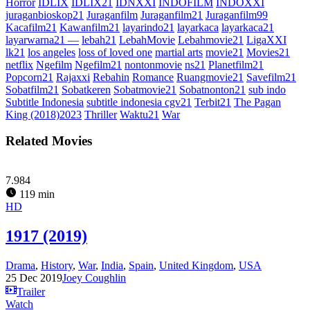
Horror
IDLIX
IDLIX21
IDNXXI
INDOFILM
INDOXXI
juraganbioskop21
Juraganfilm
Juraganfilm21
Juraganfilm99
Kacafilm21
Kawanfilm21
layarindo21
layarkaca
layarkaca21
layarwarna21 —
lebah21
LebahMovie
Lebahmovie21
LigaXXI
lk21
los angeles
loss of loved one
martial arts
movie21
Movies21
netflix
Ngefilm
Ngefilm21
nontonmovie
ns21
Planetfilm21
Popcorn21
Rajaxxi
Rebahin
Romance
Ruangmovie21
Savefilm21
Sobatfilm21
Sobatkeren
Sobatmovie21
Sobatnonton21
sub indo
Subtitle Indonesia
subtitle indonesia cgv21
Terbit21
The Pagan
King (2018)2023
Thriller
Waktu21
War
Related Movies
7.984
119 min
HD
1917 (2019)
Drama
,
History
,
War
,
India
,
Spain
,
United Kingdom
,
USA
25 Dec 2019
Joey Coughlin
Trailer
Watch