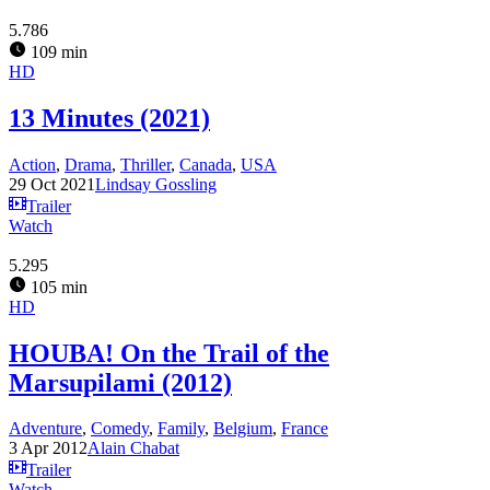
5.786
109 min
HD
13 Minutes (2021)
Action
,
Drama
,
Thriller
,
Canada
,
USA
29 Oct 2021
Lindsay Gossling
Trailer
Watch
5.295
105 min
HD
HOUBA! On the Trail of the
Marsupilami (2012)
Adventure
,
Comedy
,
Family
,
Belgium
,
France
3 Apr 2012
Alain Chabat
Trailer
Watch