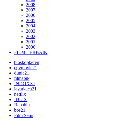
2008
2007
2006
2005
2004
2003
2002
2001
2000
FILM TERBAIK
bioskopkeren
cgvmovie21
dunia21
filmapik
INDOXXI
layarkaca21
netflix
IDLIX
Rebahin
bos21
Film Semi