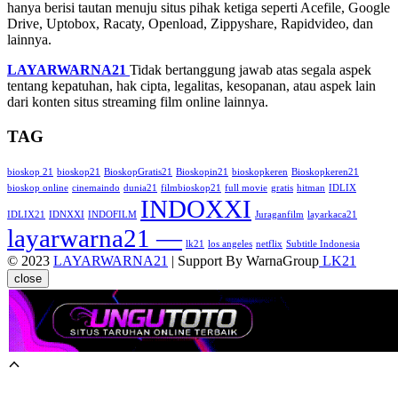
hanya berisi tautan menuju situs pihak ketiga seperti Acefile, Google
Drive, Uptobox, Racaty, Openload, Zippyshare, Rapidvideo, dan
lainnya.
LAYARWARNA21
Tidak bertanggung jawab atas segala aspek
tentang kepatuhan, hak cipta, legalitas, kesopanan, atau aspek lain
dari konten situs streaming film online lainnya.
TAG
bioskop 21
bioskop21
BioskopGratis21
Bioskopin21
bioskopkeren
Bioskopkeren21
bioskop online
cinemaindo
dunia21
filmbioskop21
full movie
gratis
hitman
IDLIX
INDOXXI
IDLIX21
IDNXXI
INDOFILM
Juraganfilm
layarkaca21
layarwarna21 —
lk21
los angeles
netflix
Subtitle Indonesia
© 2023
LAYARWARNA21
| Support By WarnaGroup
LK21
close