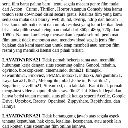
serta film barat paling baru , tentu segala macam genre film mulai
dari Action , Crime , Thriller , Horror Ataupun Comedy bisa kamu
tonton serta download disini secara gratis. Kualitas film yang kami
sediakan mulai dari bluray, web-dl, hd, dvdrip, hdrip dan hdcam
bisa kamu nikmati disini dan untuk resolusi yang kami berikan tentu
bisa anda pilih sesuai keinginan mulai dari 360p, 480p, 720p dan
1080p. Namun kami tetap menyarakan kepada seluruh penikmat
film untuk tidak menonton atau mendownload segala jenis film
bajakan dan kami sarankan untuk tetap membeli atau nonton film
resmi yang memiliki lisensi dari pihak terkait.
LAYARWARNA21
Tidak pernah bekerja sama atau memiliki
hubungan kerja dengan situs streaming online Ganool, rebahin,
cgvindo, bioskopkeren, cinemaindo, dunia21, filmapik,
kawanfilm21, Fmoviez, FMZM, indoxx1, indoxxi, Juraganfilm21,
Layarkaca21, lk21, Melongfilm, nb21,Pahe in, Pusatfilm21,
Sogafime, savefilm21, Streamxxi, dan lain-lain. Kami tidak pernah
meng-host video apapun di situs savefilm21 ini. Situs ini legal dan
hanya berisi tautan menuju situs pihak ketiga seperti Acefile, Google
Drive, Uptobox, Racaty, Openload, Zippyshare, Rapidvideo, dan
lainnya.
LAYARWARNA21
Tidak bertanggung jawab atas segala aspek
tentang kepatuhan, hak cipta, legalitas, kesopanan, atau aspek lain
dari konten situs streaming film online lainnya.