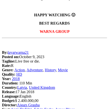
HAPPY WATCHING 🙂
BEST REGARDS
WARNA GROUP
By:
layarwarna21
Posted on:
October 9, 2023
Tagline:
Live free or die.
Rate:
R
Genre:
Action
,
Adventure
,
History
,
Movie
Quality:
HD
Year:
2018
Duration:
110 Min
Country:
Latvia
,
United Kingdom
Release:
17 Jan 2018
Language:
English
Budget:
$ 2.400.000,00
Director:
Aigars Grauba