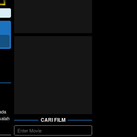
pada
salah
CARI FILM