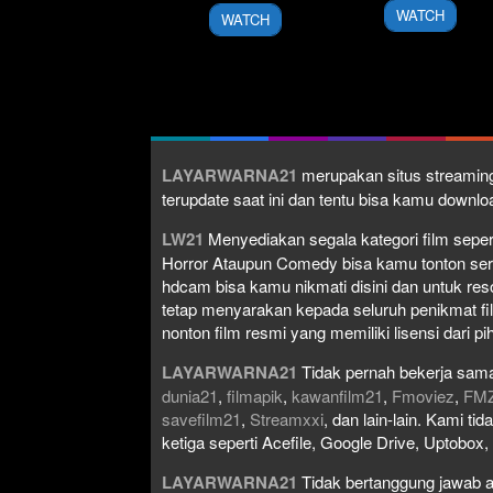
2026
2018
WATCH
WATCH
LAYARWARNA21
merupakan situs streaming
terupdate saat ini dan tentu bisa kamu down
LW21
Menyediakan segala kategori film seperti 
Horror Ataupun Comedy bisa kamu tonton serta 
hdcam bisa kamu nikmati disini dan untuk res
tetap menyarakan kepada seluruh penikmat fi
nonton film resmi yang memiliki lisensi dari pih
LAYARWARNA21
Tidak pernah bekerja sama
dunia21
,
filmapik
,
kawanfilm21
,
Fmoviez
,
FM
savefilm21
,
Streamxxi
, dan lain-lain. Kami t
ketiga seperti Acefile, Google Drive, Uptobox
LAYARWARNA21
Tidak bertanggung jawab at