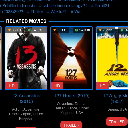
Subtitle Indonesia
subtitle indonesia cgv21
Terbit21
y (2023)2023
Thriller
Waktu21
War
RELATED MOVIES
7.301
141 min
7.091
94 min
8.566
97
HD
HD
HD
13 Assassins
127 Hours (2010)
12 Angry M
(2010)
(1957)
Adventure
,
Drama
,
Thriller
,
France
,
United
Action
,
Adventure
,
Drama
,
USA
Kingdom
,
USA
Drama
,
Japan
,
United
Kingdom
10
Don
TRAILER
12
Danny
Apr
Kran
TRAILER
25
Takashi