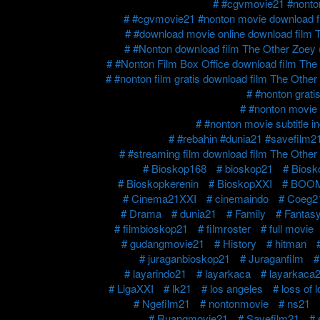
#cgvmovie21 #nonton 
#cgvmovie21 #nonton movie download f
#download movie online download film 
#Nonton download film The Other Zoey 
#Nonton Film Box Office download film The
#nonton film gratis download film The Other
#nonton grati
#nonton movie 
#nonton movie subtitle 
#rebahin #dunia21 #savefilm21 
#streaming film download film The Other
Bioskop168
bioskop21
Biosk
Bioskopkerenin
BioskopXXI
BOOM
Cinema21XXI
cinemaindo
Coeg2
Drama
dunia21
Family
Fantas
filmbioskop21
filmroster
full movie
gudangmovie21
History
hitman
juraganbioskop21
Juraganfilm
layarindo21
layarkaca
layarkaca
LigaXXI
lk21
los angeles
loss of 
Ngefilm21
nontonmovie
ns21
Ruangmovie21
Savefilm21