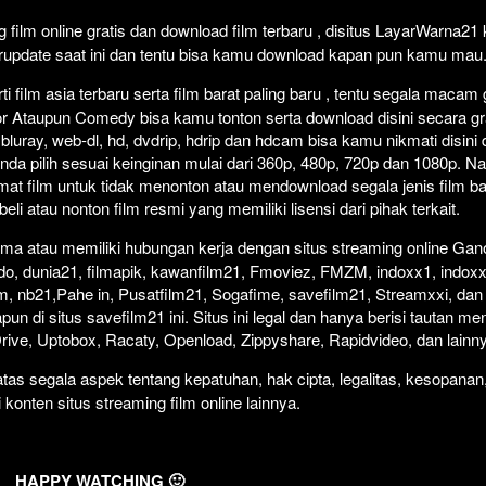
Click To P
Lewati >
film online gratis dan download film terbaru , disitus LayarWarna2
erupdate saat ini dan tentu bisa kamu download kapan pun kamu mau
 film asia terbaru serta film barat paling baru , tentu segala macam
orror Ataupun Comedy bisa kamu tonton serta download disini secara gr
 bluray, web-dl, hd, dvdrip, hdrip dan hdcam bisa kamu nikmati disini
anda pilih sesuai keinginan mulai dari 360p, 480p, 720p dan 1080p. 
at film untuk tidak menonton atau mendownload segala jenis film b
i atau nonton film resmi yang memiliki lisensi dari pihak terkait.
ma atau memiliki hubungan kerja dengan situs streaming online Gano
do, dunia21, filmapik, kawanfilm21, Fmoviez, FMZM, indoxx1, indoxx
m, nb21,Pahe in, Pusatfilm21, Sogafime, savefilm21, Streamxxi, dan 
un di situs savefilm21 ini. Situs ini legal dan hanya berisi tautan me
 Drive, Uptobox, Racaty, Openload, Zippyshare, Rapidvideo, dan lainn
as segala aspek tentang kepatuhan, hak cipta, legalitas, kesopanan
i konten situs streaming film online lainnya.
HAPPY WATCHING 🙂