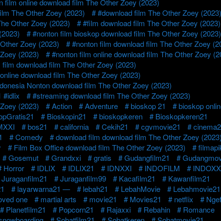
film online download film The Other Zoey (2023)
ilm The Other Zoey (2023)
#download film The Other Zoey (2023
The Other Zoey (2023)
#film download film The Other Zoey (2023)
(2023)
#nonton film bioskop download film The Other Zoey (2023)
 Other Zoey (2023)
#nonton film download film The Other Zoey (2
 Zoey (2023)
#nonton film online download film The Other Zoey (2
s film download film The Other Zoey (2023)
online download film The Other Zoey (2023)
indonesia Nonton download film The Other Zoey (2023)
#idlix
#streaming download film The Other Zoey (2023)
 Zoey (2023)
Action
Adventure
bioskop 21
bioskop onlin
opGratis21
Bioskopin21
bioskopkeren
Bioskopkeren21
XXI
bos21
california
Cekih21
cgvmovie21
cinema2
1
Comedy
download film download film The Other Zoey (2023
y
Film Box Office download film The Other Zoey (2023)
filmapi
Gosemut
Grandxxi
gratis
Gudangfilm21
Gudangmov
Horror
IDLIX
IDLIX21
IDNXXI
INDOFILM
INDOXX
Juraganfilm21
Juraganfilm99
Kacafilm21
Kawanfilm21
21
layarwarna21 —
lebah21
LebahMovie
Lebahmovie21
loved one
martial arts
movie21
Movies21
netflix
Ngef
Planetfilm21
Popcorn21
Rajaxxi
Rebahin
Romance
snowboarding
Sobatfilm21
Sobatkeren
Sobatmovie21