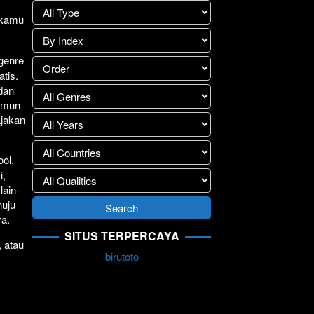
lay
>>
1 kamu
.
 genre
atis.
 dan
Namun
ajakan
ol,
i,
lain-
nuju
ya.
SITUS TERPERCAYA
, atau
birutoto