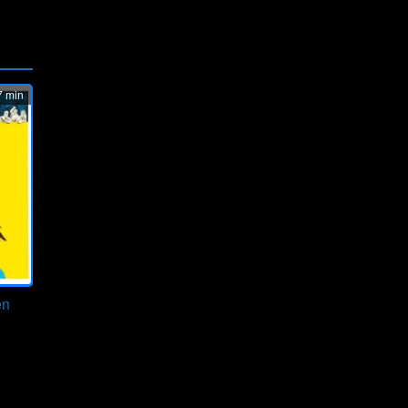
 min
en
ze