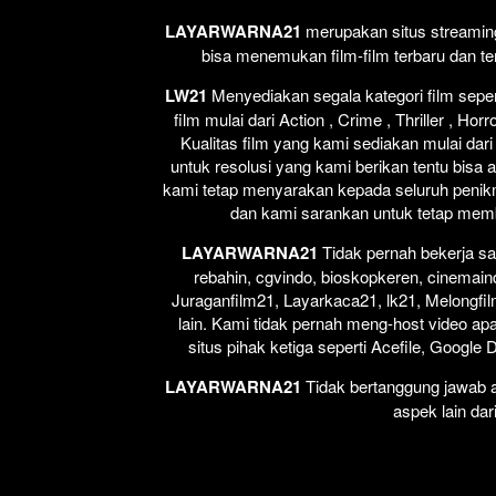
LAYARWARNA21
merupakan situs streaming 
bisa menemukan film-film terbaru dan t
LW21
Menyediakan segala kategori film seperti
film mulai dari Action , Crime , Thriller , H
Kualitas film yang kami sediakan mulai dari
untuk resolusi yang kami berikan tentu bisa 
kami tetap menyarakan kepada seluruh penikm
dan kami sarankan untuk tetap membel
LAYARWARNA21
Tidak pernah bekerja sa
rebahin, cgvindo, bioskopkeren, cinemain
Juraganfilm21, Layarkaca21, lk21, Melongfil
lain. Kami tidak pernah meng-host video apap
situs pihak ketiga seperti Acefile, Google
LAYARWARNA21
Tidak bertanggung jawab at
aspek lain dar