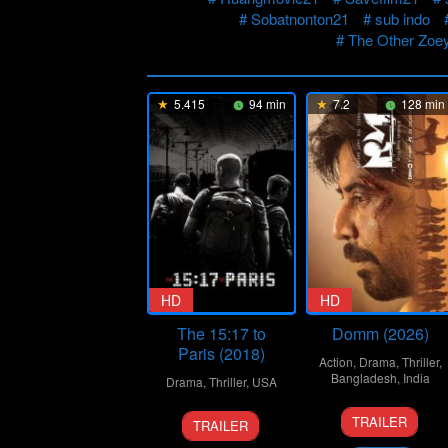
Sobatnonton21
sub indo
The Other Zoe
5.415
94 min
7.2
128 min
HD
HD
The 15:17 to
Domm (2026)
Paris (2018)
Action
,
Drama
,
Thriller
,
Bangladesh
,
India
Drama
,
Thriller
,
USA
21
Redoan
7
Clint
TRAILER
TRAILER
Mar
Rony
Feb
Eastwood