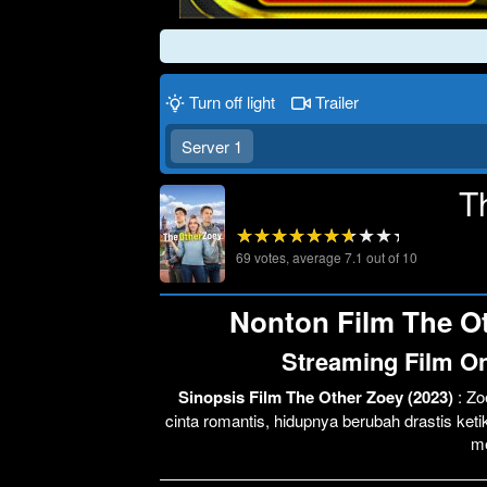
Turn off light
Trailer
Server 1
T
69
votes, average
7.1
out of 10
Nonton Film The Ot
Streaming Film On
Sinopsis Film The Other Zoey (2023)
: Zo
cinta romantis, hidupnya berubah drastis ke
me