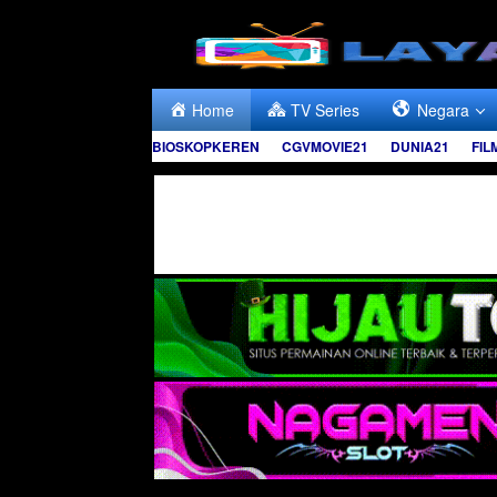
Skip
to
content
Home
TV Series
Negara
BIOSKOPKEREN
CGVMOVIE21
DUNIA21
FIL