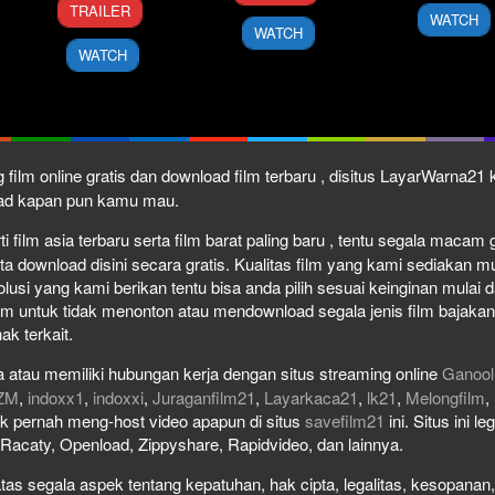
Nov
Boyle
1957
TRAILER
WATCH
Sep
Miike
2010
WATCH
2010
WATCH
 film online gratis dan download film terbaru , disitus LayarWarna2
load kapan pun kamu mau.
film asia terbaru serta film barat paling baru , tentu segala macam gen
download disini secara gratis. Kualitas film yang kami sediakan mulai
olusi yang kami berikan tentu bisa anda pilih sesuai keinginan mula
lm untuk tidak menonton atau mendownload segala jenis film bajaka
ak terkait.
 atau memiliki hubungan kerja dengan situs streaming online
Ganool
ZM
,
indoxx1
,
indoxxi
,
Juraganfilm21
,
Layarkaca21
,
lk21
,
Melongfilm
,
idak pernah meng-host video apapun di situs
savefilm21
ini. Situs ini l
, Racaty, Openload, Zippyshare, Rapidvideo, dan lainnya.
as segala aspek tentang kepatuhan, hak cipta, legalitas, kesopanan, 