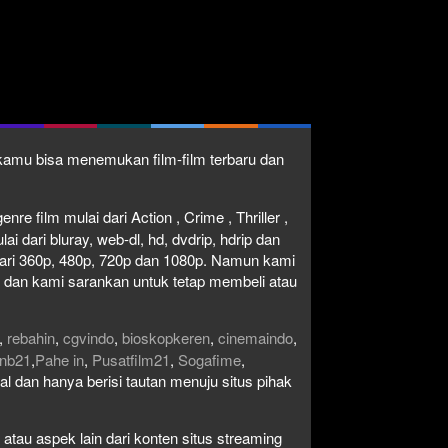
1 kamu bisa menemukan film-film terbaru dan
re film mulai dari Action , Crime , Thriller ,
 dari bluray, web-dl, hd, dvdrip, hdrip dan
i dari 360p, 480p, 720p dan 1080p. Namun kami
n dan kami sarankan untuk tetap membeli atau
,
rebahin
,
cgvindo
,
bioskopkeren
,
cinemaindo
,
nb21
,
Pahe in
,
Pusatfilm21
,
Sogafime
,
egal dan hanya berisi tautan menuju situs pihak
atau aspek lain dari konten situs streaming