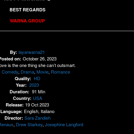
BEST REGARDS
WARNA GROUP
By:
layarwarna21
Posted on:
October 26, 2023
ove is the one thing she can’t outsmart.
:
Comedy
,
Drama
,
Movie
,
Romance
Quality:
HD
Year:
2023
Duration:
91 Min
Country:
USA
Release:
19 Oct 2023
Language:
English, Italiano
Director:
Sara Zandieh
Renaux
,
Drew Starkey
,
Josephine Langford