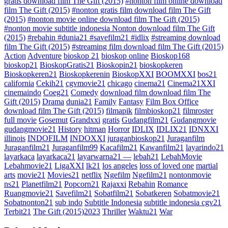
gratis download film The Gift (2015)
#nonton film online download
film The Gift (2015)
#nonton gratis film download film The Gift
(2015)
#nonton movie online download film The Gift (2015)
#nonton movie subtitle indonesia Nonton download film The Gift
(2015)
#rebahin #dunia21 #savefilm21 #idlix
#streaming download
film The Gift (2015)
#streaming film download film The Gift (2015)
Action
Adventure
bioskop 21
bioskop online
Bioskop168
bioskop21
BioskopGratis21
Bioskopin21
bioskopkeren
Bioskopkeren21
Bioskopkerenin
BioskopXXI
BOOMXXI
bos21
california
Cekih21
cgvmovie21
chicago
cinema21
Cinema21XXI
cinemaindo
Coeg21
Comedy
download film download film The
Gift (2015)
Drama
dunia21
Family
Fantasy
Film Box Office
download film The Gift (2015)
filmapik
filmbioskop21
filmroster
full movie
Gosemut
Grandxxi
gratis
Gudangfilm21
Gudangmovie
gudangmovie21
History
hitman
Horror
IDLIX
IDLIX21
IDNXXI
illinois
INDOFILM
INDOXXI
juraganbioskop21
Juraganfilm
Juraganfilm21
Juraganfilm99
Kacafilm21
Kawanfilm21
layarindo21
layarkaca
layarkaca21
layarwarna21 —
lebah21
LebahMovie
Lebahmovie21
LigaXXI
lk21
los angeles
loss of loved one
martial
arts
movie21
Movies21
netflix
Ngefilm
Ngefilm21
nontonmovie
ns21
Planetfilm21
Popcorn21
Rajaxxi
Rebahin
Romance
Ruangmovie21
Savefilm21
Sobatfilm21
Sobatkeren
Sobatmovie21
Sobatnonton21
sub indo
Subtitle Indonesia
subtitle indonesia cgv21
Terbit21
The Gift (2015)2023
Thriller
Waktu21
War