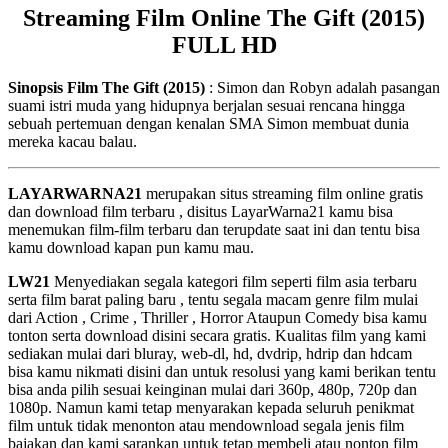
Streaming Film Online The Gift (2015)
FULL HD
Sinopsis Film The Gift (2015)
: Simon dan Robyn adalah pasangan
suami istri muda yang hidupnya berjalan sesuai rencana hingga
sebuah pertemuan dengan kenalan SMA Simon membuat dunia
mereka kacau balau.
LAYARWARNA21
merupakan situs streaming film online gratis
dan download film terbaru , disitus LayarWarna21 kamu bisa
menemukan film-film terbaru dan terupdate saat ini dan tentu bisa
kamu download kapan pun kamu mau.
LW21
Menyediakan segala kategori film seperti film asia terbaru
serta film barat paling baru , tentu segala macam genre film mulai
dari Action , Crime , Thriller , Horror Ataupun Comedy bisa kamu
tonton serta download disini secara gratis. Kualitas film yang kami
sediakan mulai dari bluray, web-dl, hd, dvdrip, hdrip dan hdcam
bisa kamu nikmati disini dan untuk resolusi yang kami berikan tentu
bisa anda pilih sesuai keinginan mulai dari 360p, 480p, 720p dan
1080p. Namun kami tetap menyarakan kepada seluruh penikmat
film untuk tidak menonton atau mendownload segala jenis film
bajakan dan kami sarankan untuk tetap membeli atau nonton film