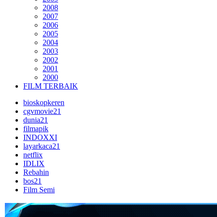
2008
2007
2006
2005
2004
2003
2002
2001
2000
FILM TERBAIK
bioskopkeren
cgvmovie21
dunia21
filmapik
INDOXXI
layarkaca21
netflix
IDLIX
Rebahin
bos21
Film Semi