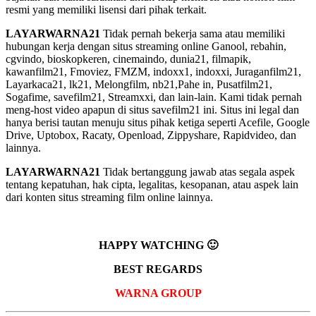
resmi yang memiliki lisensi dari pihak terkait.
LAYARWARNA21
Tidak pernah bekerja sama atau memiliki
hubungan kerja dengan situs streaming online Ganool, rebahin,
cgvindo, bioskopkeren, cinemaindo, dunia21, filmapik,
kawanfilm21, Fmoviez, FMZM, indoxx1, indoxxi, Juraganfilm21,
Layarkaca21, lk21, Melongfilm, nb21,Pahe in, Pusatfilm21,
Sogafime, savefilm21, Streamxxi, dan lain-lain. Kami tidak pernah
meng-host video apapun di situs savefilm21 ini. Situs ini legal dan
hanya berisi tautan menuju situs pihak ketiga seperti Acefile, Google
Drive, Uptobox, Racaty, Openload, Zippyshare, Rapidvideo, dan
lainnya.
LAYARWARNA21
Tidak bertanggung jawab atas segala aspek
tentang kepatuhan, hak cipta, legalitas, kesopanan, atau aspek lain
dari konten situs streaming film online lainnya.
HAPPY WATCHING 🙂
BEST REGARDS
WARNA GROUP