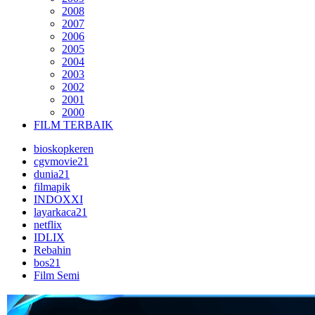
2008
2007
2006
2005
2004
2003
2002
2001
2000
FILM TERBAIK
bioskopkeren
cgvmovie21
dunia21
filmapik
INDOXXI
layarkaca21
netflix
IDLIX
Rebahin
bos21
Film Semi