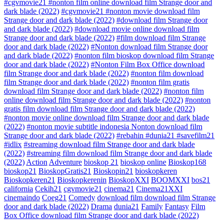
#cgvmovie21 #nonton film online download film Strange door and
dark blade (2022)
#cgvmovie21 #nonton movie download film
Strange door and dark blade (2022)
#download film Strange door
and dark blade (2022)
#download movie online download film
Strange door and dark blade (2022)
#film download film Strange
door and dark blade (2022)
#Nonton download film Strange door
and dark blade (2022)
#nonton film bioskop download film Strange
door and dark blade (2022)
#Nonton Film Box Office download
film Strange door and dark blade (2022)
#nonton film download
film Strange door and dark blade (2022)
#nonton film gratis
download film Strange door and dark blade (2022)
#nonton film
online download film Strange door and dark blade (2022)
#nonton
gratis film download film Strange door and dark blade (2022)
#nonton movie online download film Strange door and dark blade
(2022)
#nonton movie subtitle indonesia Nonton download film
Strange door and dark blade (2022)
#rebahin #dunia21 #savefilm21
#idlix
#streaming download film Strange door and dark blade
(2022)
#streaming film download film Strange door and dark blade
(2022)
Action
Adventure
bioskop 21
bioskop online
Bioskop168
bioskop21
BioskopGratis21
Bioskopin21
bioskopkeren
Bioskopkeren21
Bioskopkerenin
BioskopXXI
BOOMXXI
bos21
california
Cekih21
cgvmovie21
cinema21
Cinema21XXI
cinemaindo
Coeg21
Comedy
download film download film Strange
door and dark blade (2022)
Drama
dunia21
Family
Fantasy
Film
Box Office download film Strange door and dark blade (2022)