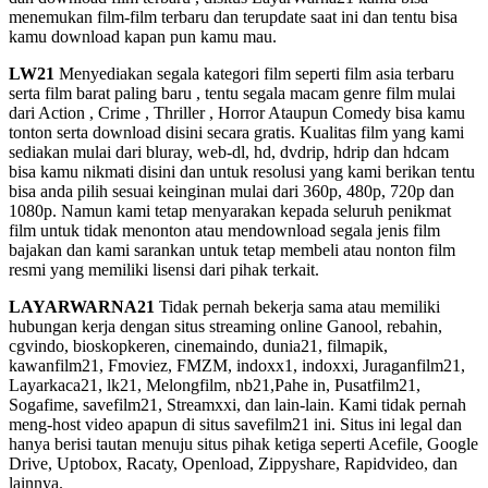
menemukan film-film terbaru dan terupdate saat ini dan tentu bisa
kamu download kapan pun kamu mau.
LW21
Menyediakan segala kategori film seperti film asia terbaru
serta film barat paling baru , tentu segala macam genre film mulai
dari Action , Crime , Thriller , Horror Ataupun Comedy bisa kamu
tonton serta download disini secara gratis. Kualitas film yang kami
sediakan mulai dari bluray, web-dl, hd, dvdrip, hdrip dan hdcam
bisa kamu nikmati disini dan untuk resolusi yang kami berikan tentu
bisa anda pilih sesuai keinginan mulai dari 360p, 480p, 720p dan
1080p. Namun kami tetap menyarakan kepada seluruh penikmat
film untuk tidak menonton atau mendownload segala jenis film
bajakan dan kami sarankan untuk tetap membeli atau nonton film
resmi yang memiliki lisensi dari pihak terkait.
LAYARWARNA21
Tidak pernah bekerja sama atau memiliki
hubungan kerja dengan situs streaming online Ganool, rebahin,
cgvindo, bioskopkeren, cinemaindo, dunia21, filmapik,
kawanfilm21, Fmoviez, FMZM, indoxx1, indoxxi, Juraganfilm21,
Layarkaca21, lk21, Melongfilm, nb21,Pahe in, Pusatfilm21,
Sogafime, savefilm21, Streamxxi, dan lain-lain. Kami tidak pernah
meng-host video apapun di situs savefilm21 ini. Situs ini legal dan
hanya berisi tautan menuju situs pihak ketiga seperti Acefile, Google
Drive, Uptobox, Racaty, Openload, Zippyshare, Rapidvideo, dan
lainnya.