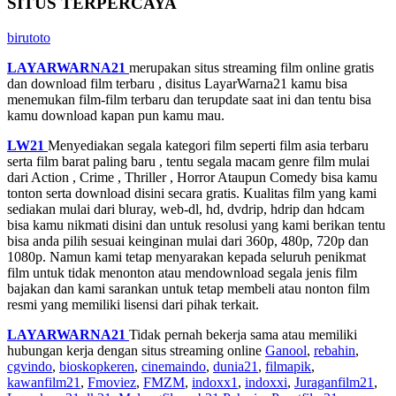
SITUS TERPERCAYA
birutoto
LAYARWARNA21
merupakan situs streaming film online gratis
dan download film terbaru , disitus LayarWarna21 kamu bisa
menemukan film-film terbaru dan terupdate saat ini dan tentu bisa
kamu download kapan pun kamu mau.
LW21
Menyediakan segala kategori film seperti film asia terbaru
serta film barat paling baru , tentu segala macam genre film mulai
dari Action , Crime , Thriller , Horror Ataupun Comedy bisa kamu
tonton serta download disini secara gratis. Kualitas film yang kami
sediakan mulai dari bluray, web-dl, hd, dvdrip, hdrip dan hdcam
bisa kamu nikmati disini dan untuk resolusi yang kami berikan tentu
bisa anda pilih sesuai keinginan mulai dari 360p, 480p, 720p dan
1080p. Namun kami tetap menyarakan kepada seluruh penikmat
film untuk tidak menonton atau mendownload segala jenis film
bajakan dan kami sarankan untuk tetap membeli atau nonton film
resmi yang memiliki lisensi dari pihak terkait.
LAYARWARNA21
Tidak pernah bekerja sama atau memiliki
hubungan kerja dengan situs streaming online
Ganool
,
rebahin
,
cgvindo
,
bioskopkeren
,
cinemaindo
,
dunia21
,
filmapik
,
kawanfilm21
,
Fmoviez
,
FMZM
,
indoxx1
,
indoxxi
,
Juraganfilm21
,