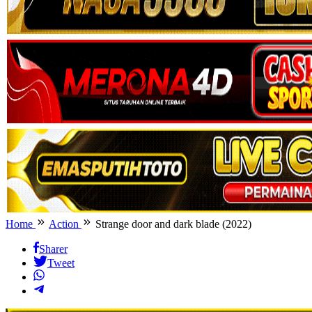
Home
Action
Strange door and dark blade (2022)
Sharer
Tweet