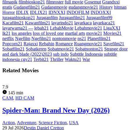
filmapik
filmbioskop21
filmroster
full movie
Gosemut
Grandxxi
gratis
Gudangfilm21
Gudangmovie
gudangmovie21
History
hitman
Horror
IDLIX
IDLIX21
IDNXXI
INDOFILM
INDOXXI
juraganbioskop21
Juraganfilm
Juraganfilm21
Juraganfilm99
Kacafilm21
Kawanfilm21
layarindo21
layarkaca
layarkaca21
layarwarna21 —
lebah21
LebahMovie
Lebahmovie21
LigaXXI
lk21
los angeles
loss of loved one
martial arts
movie21
Movies21
netflix
Ngefilm
Ngefilm21
nontonmovie
ns21
Planetfilm21
Popcorn21
Rajaxxi
Rebahin
Romance
Ruangmovie21
Savefilm21
Sobatfilm21
Sobatkeren
Sobatmovie21
Sobatnonton21
Strange door
and dark blade (2022)2023
sub indo
Subtitle Indonesia
subtitle
indonesia cgv21
Terbit21
Thriller
Waktu21
War
Related Movies
7.9
145 min
CAM
,
HD CAM
Spider-Man: Brand New Day (2026)
Action
,
Adventure
,
Science Fiction
,
USA
29 Jul 2026
Destin Daniel Cretton