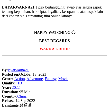
LAYARWARNA21
Tidak bertanggung jawab atas segala aspek
tentang kepatuhan, hak cipta, legalitas, kesopanan, atau aspek lain
dari konten situs streaming film online lainnya.
HAPPY WATCHING 🙂
BEST REGARDS
WARNA GROUP
By:
layarwarna21
Posted on:
October 13, 2023
Genre:
Action
,
Adventure
,
Fantasy
,
Movie
Quality:
HD
Year:
2022
Duration:
95 Min
Country:
China
Release:
14 Sep 2022
Language:
普通话