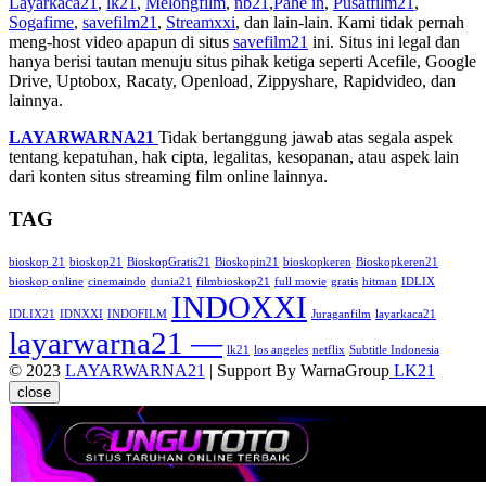
Layarkaca21
,
lk21
,
Melongfilm
,
nb21
,
Pahe in
,
Pusatfilm21
,
Sogafime
,
savefilm21
,
Streamxxi
, dan lain-lain. Kami tidak pernah
meng-host video apapun di situs
savefilm21
ini. Situs ini legal dan
hanya berisi tautan menuju situs pihak ketiga seperti Acefile, Google
Drive, Uptobox, Racaty, Openload, Zippyshare, Rapidvideo, dan
lainnya.
LAYARWARNA21
Tidak bertanggung jawab atas segala aspek
tentang kepatuhan, hak cipta, legalitas, kesopanan, atau aspek lain
dari konten situs streaming film online lainnya.
TAG
bioskop 21
bioskop21
BioskopGratis21
Bioskopin21
bioskopkeren
Bioskopkeren21
bioskop online
cinemaindo
dunia21
filmbioskop21
full movie
gratis
hitman
IDLIX
INDOXXI
IDLIX21
IDNXXI
INDOFILM
Juraganfilm
layarkaca21
layarwarna21 —
lk21
los angeles
netflix
Subtitle Indonesia
© 2023
LAYARWARNA21
| Support By WarnaGroup
LK21
close