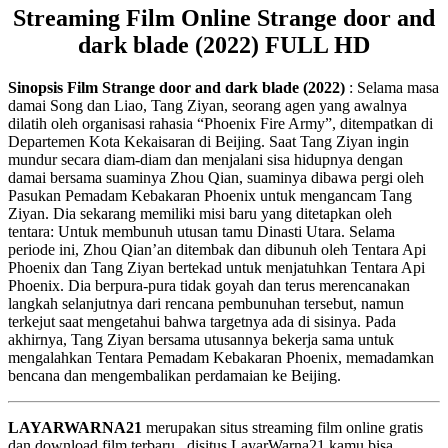
Streaming Film Online Strange door and
dark blade (2022) FULL HD
Sinopsis Film Strange door and dark blade (2022)
: Selama masa
damai Song dan Liao, Tang Ziyan, seorang agen yang awalnya
dilatih oleh organisasi rahasia “Phoenix Fire Army”, ditempatkan di
Departemen Kota Kekaisaran di Beijing. Saat Tang Ziyan ingin
mundur secara diam-diam dan menjalani sisa hidupnya dengan
damai bersama suaminya Zhou Qian, suaminya dibawa pergi oleh
Pasukan Pemadam Kebakaran Phoenix untuk mengancam Tang
Ziyan. Dia sekarang memiliki misi baru yang ditetapkan oleh
tentara: Untuk membunuh utusan tamu Dinasti Utara. Selama
periode ini, Zhou Qian’an ditembak dan dibunuh oleh Tentara Api
Phoenix dan Tang Ziyan bertekad untuk menjatuhkan Tentara Api
Phoenix. Dia berpura-pura tidak goyah dan terus merencanakan
langkah selanjutnya dari rencana pembunuhan tersebut, namun
terkejut saat mengetahui bahwa targetnya ada di sisinya. Pada
akhirnya, Tang Ziyan bersama utusannya bekerja sama untuk
mengalahkan Tentara Pemadam Kebakaran Phoenix, memadamkan
bencana dan mengembalikan perdamaian ke Beijing.
LAYARWARNA21
merupakan situs streaming film online gratis
dan download film terbaru , disitus LayarWarna21 kamu bisa