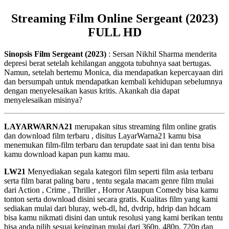
Streaming Film Online Sergeant (2023)
FULL HD
Sinopsis Film Sergeant (2023)
: Sersan Nikhil Sharma menderita
depresi berat setelah kehilangan anggota tubuhnya saat bertugas.
Namun, setelah bertemu Monica, dia mendapatkan kepercayaan diri
dan bersumpah untuk mendapatkan kembali kehidupan sebelumnya
dengan menyelesaikan kasus kritis. Akankah dia dapat
menyelesaikan misinya?
LAYARWARNA21
merupakan situs streaming film online gratis
dan download film terbaru , disitus LayarWarna21 kamu bisa
menemukan film-film terbaru dan terupdate saat ini dan tentu bisa
kamu download kapan pun kamu mau.
LW21
Menyediakan segala kategori film seperti film asia terbaru
serta film barat paling baru , tentu segala macam genre film mulai
dari Action , Crime , Thriller , Horror Ataupun Comedy bisa kamu
tonton serta download disini secara gratis. Kualitas film yang kami
sediakan mulai dari bluray, web-dl, hd, dvdrip, hdrip dan hdcam
bisa kamu nikmati disini dan untuk resolusi yang kami berikan tentu
bisa anda pilih sesuai keinginan mulai dari 360p, 480p, 720p dan