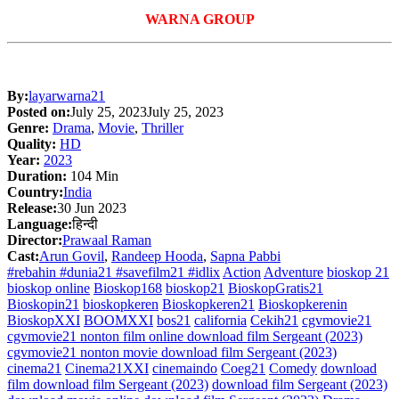
WARNA GROUP
By:
layarwarna21
Posted on:
July 25, 2023
July 25, 2023
Genre:
Drama
,
Movie
,
Thriller
Quality:
HD
Year:
2023
Duration:
104 Min
Country:
India
Release:
30 Jun 2023
Language:
हिन्दी
Director:
Prawaal Raman
Cast:
Arun Govil
,
Randeep Hooda
,
Sapna Pabbi
#rebahin #dunia21 #savefilm21 #idlix
Action
Adventure
bioskop 21
bioskop online
Bioskop168
bioskop21
BioskopGratis21
Bioskopin21
bioskopkeren
Bioskopkeren21
Bioskopkerenin
BioskopXXI
BOOMXXI
bos21
california
Cekih21
cgvmovie21
cgvmovie21 nonton film online download film Sergeant (2023)
cgvmovie21 nonton movie download film Sergeant (2023)
cinema21
Cinema21XXI
cinemaindo
Coeg21
Comedy
download
film download film Sergeant (2023)
download film Sergeant (2023)