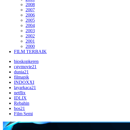
2008
2007
2006
2005
2004
2003
2002
2001
2000
FILM TERBAIK
bioskopkeren
cgvmovie21
dunia21
filmapik
INDOXXI
layarkaca21
netflix
IDLIX
Rebahin
bos21
Film Semi