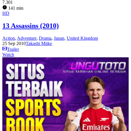
7.301
141 min
HD
13 Assassins (2010)
Action
,
Adventure
,
Drama
,
Japan
,
United Kingdom
25 Sep 2010
Takashi Miike
Trailer
Watch