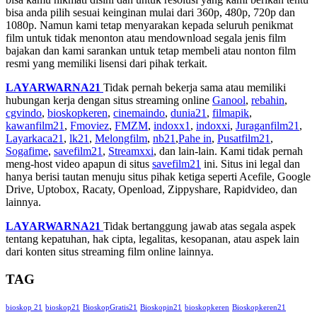
bisa anda pilih sesuai keinginan mulai dari 360p, 480p, 720p dan
1080p. Namun kami tetap menyarakan kepada seluruh penikmat
film untuk tidak menonton atau mendownload segala jenis film
bajakan dan kami sarankan untuk tetap membeli atau nonton film
resmi yang memiliki lisensi dari pihak terkait.
LAYARWARNA21
Tidak pernah bekerja sama atau memiliki
hubungan kerja dengan situs streaming online
Ganool
,
rebahin
,
cgvindo
,
bioskopkeren
,
cinemaindo
,
dunia21
,
filmapik
,
kawanfilm21
,
Fmoviez
,
FMZM
,
indoxx1
,
indoxxi
,
Juraganfilm21
,
Layarkaca21
,
lk21
,
Melongfilm
,
nb21
,
Pahe in
,
Pusatfilm21
,
Sogafime
,
savefilm21
,
Streamxxi
, dan lain-lain. Kami tidak pernah
meng-host video apapun di situs
savefilm21
ini. Situs ini legal dan
hanya berisi tautan menuju situs pihak ketiga seperti Acefile, Google
Drive, Uptobox, Racaty, Openload, Zippyshare, Rapidvideo, dan
lainnya.
LAYARWARNA21
Tidak bertanggung jawab atas segala aspek
tentang kepatuhan, hak cipta, legalitas, kesopanan, atau aspek lain
dari konten situs streaming film online lainnya.
TAG
bioskop 21
bioskop21
BioskopGratis21
Bioskopin21
bioskopkeren
Bioskopkeren21