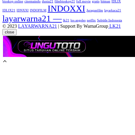
bioskop online
cinemaindo
dunia21
filmbioskop21
full movie
gratis
hitman
IDLIX
INDOXXI
IDLIX21
IDNXXI
INDOFILM
Juraganfilm
layarkaca21
layarwarna21 —
lk21
los angeles
netflix
Subtitle Indonesia
© 2023
LAYARWARNA21
| Support By WarnaGroup
LK21
close