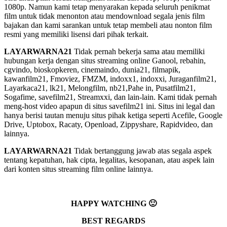
1080p. Namun kami tetap menyarakan kepada seluruh penikmat
film untuk tidak menonton atau mendownload segala jenis film
bajakan dan kami sarankan untuk tetap membeli atau nonton film
resmi yang memiliki lisensi dari pihak terkait.
LAYARWARNA21
Tidak pernah bekerja sama atau memiliki
hubungan kerja dengan situs streaming online Ganool, rebahin,
cgvindo, bioskopkeren, cinemaindo, dunia21, filmapik,
kawanfilm21, Fmoviez, FMZM, indoxx1, indoxxi, Juraganfilm21,
Layarkaca21, lk21, Melongfilm, nb21,Pahe in, Pusatfilm21,
Sogafime, savefilm21, Streamxxi, dan lain-lain. Kami tidak pernah
meng-host video apapun di situs savefilm21 ini. Situs ini legal dan
hanya berisi tautan menuju situs pihak ketiga seperti Acefile, Google
Drive, Uptobox, Racaty, Openload, Zippyshare, Rapidvideo, dan
lainnya.
LAYARWARNA21
Tidak bertanggung jawab atas segala aspek
tentang kepatuhan, hak cipta, legalitas, kesopanan, atau aspek lain
dari konten situs streaming film online lainnya.
HAPPY WATCHING 🙂
BEST REGARDS