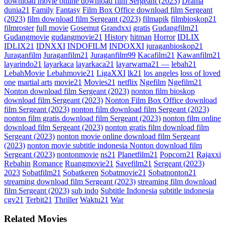
download movie online download film Sergeant (2023)
Drama
dunia21
Family
Fantasy
Film Box Office download film Sergeant
(2023)
film download film Sergeant (2023)
filmapik
filmbioskop21
filmroster
full movie
Gosemut
Grandxxi
gratis
Gudangfilm21
Gudangmovie
gudangmovie21
History
hitman
Horror
IDLIX
IDLIX21
IDNXXI
INDOFILM
INDOXXI
juraganbioskop21
Juraganfilm
Juraganfilm21
Juraganfilm99
Kacafilm21
Kawanfilm21
layarindo21
layarkaca
layarkaca21
layarwarna21 —
lebah21
LebahMovie
Lebahmovie21
LigaXXI
lk21
los angeles
loss of loved
one
martial arts
movie21
Movies21
netflix
Ngefilm
Ngefilm21
Nonton download film Sergeant (2023)
nonton film bioskop
download film Sergeant (2023)
Nonton Film Box Office download
film Sergeant (2023)
nonton film download film Sergeant (2023)
nonton film gratis download film Sergeant (2023)
nonton film online
download film Sergeant (2023)
nonton gratis film download film
Sergeant (2023)
nonton movie online download film Sergeant
(2023)
nonton movie subtitle indonesia Nonton download film
Sergeant (2023)
nontonmovie
ns21
Planetfilm21
Popcorn21
Rajaxxi
Rebahin
Romance
Ruangmovie21
Savefilm21
Sergeant (2023)
2023
Sobatfilm21
Sobatkeren
Sobatmovie21
Sobatnonton21
streaming download film Sergeant (2023)
streaming film download
film Sergeant (2023)
sub indo
Subtitle Indonesia
subtitle indonesia
cgv21
Terbit21
Thriller
Waktu21
War
Related Movies