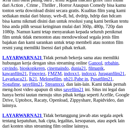
dari Action , Crime , Thriller , Horror Ataupun Comedy bisa kamu
tonton serta download disini secara gratis. Kualitas film yang kami
sediakan mulai dari bluray, web-dl, hd, dvdrip, hdrip dan hdcam
bisa kamu nikmati disini dan untuk resolusi yang kami berikan tentu
bisa anda pilih sesuai keinginan mulai dari 360p, 480p, 720p dan
1080p. Namun kami tetap menyarakan kepada seluruh penikmat
film untuk tidak menonton atau mendownload segala jenis film
bajakan dan kami sarankan untuk tetap membeli atau nonton film
resmi yang memiliki lisensi dari pihak terkait.
LAYARWARNA21
Tidak pernah bekerja sama atau memiliki
hubungan kerja dengan situs streaming online
Ganool
,
rebahin
,
cgvindo
,
bioskopkeren
,
cinemaindo
,
dunia21
,
filmapik
,
kawanfilm21
,
Fmoviez
,
FMZM
,
indoxx1
,
indoxxi
,
Juraganfilm21
,
Layarkaca21
,
lk21
,
Melongfilm
,
nb21
,
Pahe in
,
Pusatfilm21
,
Sogafime
,
savefilm21
,
Streamxxi
, dan lain-lain. Kami tidak pernah
meng-host video apapun di situs
savefilm21
ini. Situs ini legal dan
hanya berisi tautan menuju situs pihak ketiga seperti Acefile, Google
Drive, Uptobox, Racaty, Openload, Zippyshare, Rapidvideo, dan
lainnya.
LAYARWARNA21
Tidak bertanggung jawab atas segala aspek
tentang kepatuhan, hak cipta, legalitas, kesopanan, atau aspek lain
dari konten situs streaming film online lainnya.