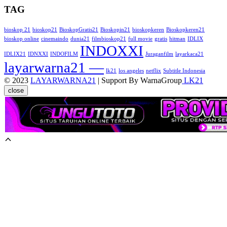
TAG
bioskop 21
bioskop21
BioskopGratis21
Bioskopin21
bioskopkeren
Bioskopkeren21
bioskop online
cinemaindo
dunia21
filmbioskop21
full movie
gratis
hitman
IDLIX
INDOXXI
IDLIX21
IDNXXI
INDOFILM
Juraganfilm
layarkaca21
layarwarna21 —
lk21
los angeles
netflix
Subtitle Indonesia
© 2023
LAYARWARNA21
| Support By WarnaGroup
LK21
close