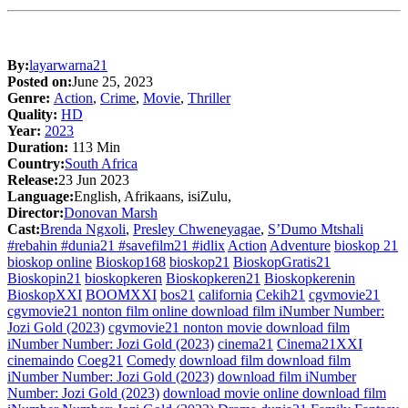
By:
layarwarna21
Posted on:
June 25, 2023
Genre:
Action
,
Crime
,
Movie
,
Thriller
Quality:
HD
Year:
2023
Duration:
113 Min
Country:
South Africa
Release:
23 Jun 2023
Language:
English, Afrikaans, isiZulu,
Director:
Donovan Marsh
Cast:
Brenda Ngxoli
,
Presley Chweneyagae
,
S’Dumo Mtshali
#rebahin #dunia21 #savefilm21 #idlix
Action
Adventure
bioskop 21
bioskop online
Bioskop168
bioskop21
BioskopGratis21
Bioskopin21
bioskopkeren
Bioskopkeren21
Bioskopkerenin
BioskopXXI
BOOMXXI
bos21
california
Cekih21
cgvmovie21
cgvmovie21 nonton film online download film iNumber Number:
Jozi Gold (2023)
cgvmovie21 nonton movie download film
iNumber Number: Jozi Gold (2023)
cinema21
Cinema21XXI
cinemaindo
Coeg21
Comedy
download film download film
iNumber Number: Jozi Gold (2023)
download film iNumber
Number: Jozi Gold (2023)
download movie online download film