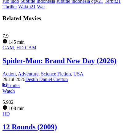
sub indo
Subtitle Indonesia
subtitle indonesia cgv21
Terbit21
Thriller
Waktu21
War
Related Movies
7.9
145 min
CAM
,
HD CAM
Spider-Man: Brand New Day (2026)
Action
,
Adventure
,
Science Fiction
,
USA
29 Jul 2026
Destin Daniel Cretton
Trailer
Watch
5.902
108 min
HD
12 Rounds (2009)