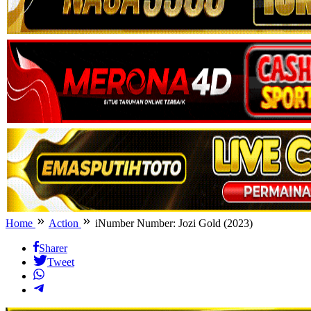
Home
Action
iNumber Number: Jozi Gold (2023)
Sharer
Tweet