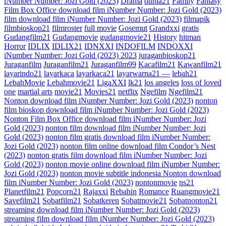
iNumber Number: Jozi Gold (2023)
Drama
dunia21
Family
Fantasy
Film Box Office download film iNumber Number: Jozi Gold (2023)
film download film iNumber Number: Jozi Gold (2023)
filmapik
filmbioskop21
filmroster
full movie
Gosemut
Grandxxi
gratis
Gudangfilm21
Gudangmovie
gudangmovie21
History
hitman
Horror
IDLIX
IDLIX21
IDNXXI
INDOFILM
INDOXXI
iNumber Number: Jozi Gold (2023) 2023
juraganbioskop21
Juraganfilm
Juraganfilm21
Juraganfilm99
Kacafilm21
Kawanfilm21
layarindo21
layarkaca
layarkaca21
layarwarna21 —
lebah21
LebahMovie
Lebahmovie21
LigaXXI
lk21
los angeles
loss of loved
one
martial arts
movie21
Movies21
netflix
Ngefilm
Ngefilm21
Nonton download film iNumber Number: Jozi Gold (2023)
nonton
film bioskop download film iNumber Number: Jozi Gold (2023)
Nonton Film Box Office download film iNumber Number: Jozi
Gold (2023)
nonton film download film iNumber Number: Jozi
Gold (2023)
nonton film gratis download film iNumber Number:
Jozi Gold (2023)
nonton film online download film Condor’s Nest
(2023)
nonton gratis film download film iNumber Number: Jozi
Gold (2023)
nonton movie online download film iNumber Number:
Jozi Gold (2023)
nonton movie subtitle indonesia Nonton download
film iNumber Number: Jozi Gold (2023)
nontonmovie
ns21
Planetfilm21
Popcorn21
Rajaxxi
Rebahin
Romance
Ruangmovie21
Savefilm21
Sobatfilm21
Sobatkeren
Sobatmovie21
Sobatnonton21
streaming download film iNumber Number: Jozi Gold (2023)
streaming film download film iNumber Number: Jozi Gold (2023)