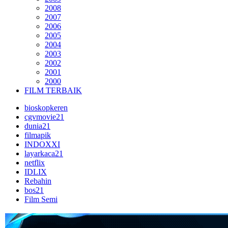
2008
2007
2006
2005
2004
2003
2002
2001
2000
FILM TERBAIK
bioskopkeren
cgvmovie21
dunia21
filmapik
INDOXXI
layarkaca21
netflix
IDLIX
Rebahin
bos21
Film Semi