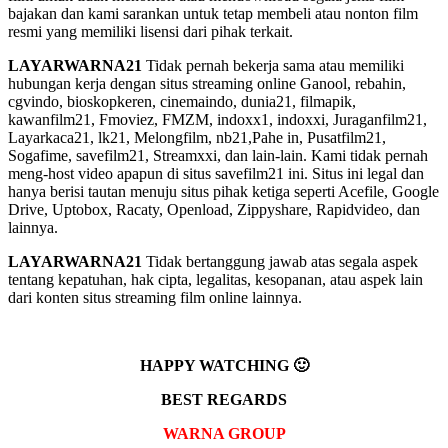
bajakan dan kami sarankan untuk tetap membeli atau nonton film
resmi yang memiliki lisensi dari pihak terkait.
LAYARWARNA21
Tidak pernah bekerja sama atau memiliki
hubungan kerja dengan situs streaming online Ganool, rebahin,
cgvindo, bioskopkeren, cinemaindo, dunia21, filmapik,
kawanfilm21, Fmoviez, FMZM, indoxx1, indoxxi, Juraganfilm21,
Layarkaca21, lk21, Melongfilm, nb21,Pahe in, Pusatfilm21,
Sogafime, savefilm21, Streamxxi, dan lain-lain. Kami tidak pernah
meng-host video apapun di situs savefilm21 ini. Situs ini legal dan
hanya berisi tautan menuju situs pihak ketiga seperti Acefile, Google
Drive, Uptobox, Racaty, Openload, Zippyshare, Rapidvideo, dan
lainnya.
LAYARWARNA21
Tidak bertanggung jawab atas segala aspek
tentang kepatuhan, hak cipta, legalitas, kesopanan, atau aspek lain
dari konten situs streaming film online lainnya.
HAPPY WATCHING 🙂
BEST REGARDS
WARNA GROUP