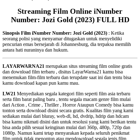
Streaming Film Online iNumber
Number: Jozi Gold (2023) FULL HD
Sinopsis Film iNumber Number: Jozi Gold (2023)
: Ketika
seorang polisi yang menyamar ditugaskan untuk menyelidiki
pencurian emas bersejarah di Johannesburg, dia terpaksa memilih
antara hati nuraninya dan hukum.
LAYARWARNA21
merupakan situs streaming film online gratis
dan download film terbaru , disitus LayarWarna21 kamu bisa
menemukan film-film terbaru dan terupdate saat ini dan tentu bisa
kamu download kapan pun kamu mau.
LW21
Menyediakan segala kategori film seperti film asia terbaru
serta film barat paling baru , tentu segala macam genre film mulai
dari Action , Crime , Thriller , Horror Ataupun Comedy bisa kamu
tonton serta download disini secara gratis. Kualitas film yang kami
sediakan mulai dari bluray, web-dl, hd, dvdrip, hdrip dan hdcam
bisa kamu nikmati disini dan untuk resolusi yang kami berikan tentu
bisa anda pilih sesuai keinginan mulai dari 360p, 480p, 720p dan
1080p. Namun kami tetap menyarakan kepada seluruh penikmat
film untuk tidak menonton atau mendownload segala jenis film