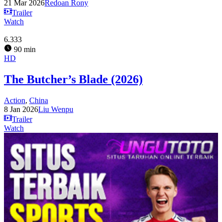
21 Mar 2026
Redoan Rony
Trailer
Watch
6.333
90 min
HD
The Butcher’s Blade (2026)
Action
,
China
8 Jan 2026
Liu Wenpu
Trailer
Watch