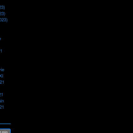
23)
23)
023)
e
1
k
ie
XI
m21
21
in
21
 min