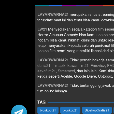
LAYARWARNA21
merupakan situs streaming
terupdate saat ini dan tentu bisa kamu down
LW21
Menyediakan segala kategori film seperti 
Horror Ataupun Comedy bisa kamu tonton serta 
hdcam bisa kamu nikmati disini dan untuk res
tetap menyarakan kepada seluruh penikmat fi
nonton film resmi yang memiliki lisensi dari pih
LAYARWARNA21
Tidak pernah bekerja sama
dunia21
,
filmapik
,
kawanfilm21
,
Fmoviez
,
FM
savefilm21
,
Streamxxi
, dan lain-lain. Kami t
ketiga seperti Acefile, Google Drive, Uptobox
LAYARWARNA21
Tidak bertanggung jawab at
film online lainnya.
TAG
bioskop 21
bioskop21
BioskopGratis21