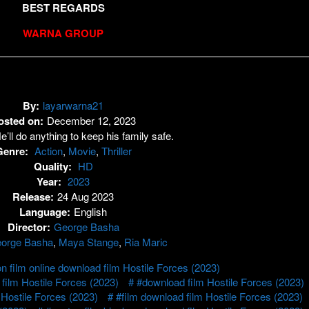
BEST REGARDS
WARNA GROUP
By:
layarwarna21
osted on:
December 12, 2023
e’ll do anything to keep his family safe.
Genre:
Action
,
Movie
,
Thriller
Quality:
HD
Year:
2023
Release:
24 Aug 2023
Language:
English
Director:
George Basha
orge Basha
,
Maya Stange
,
Ria Maric
 film online download film Hostile Forces (2023)
ilm Hostile Forces (2023)
#download film Hostile Forces (2023)
Hostile Forces (2023)
#film download film Hostile Forces (2023)