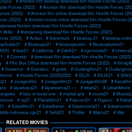
(2023)
#nonton film bioskop download film Hostile Forces (2023)
tile Forces (2023)
#nonton film download film Hostile Forces (20
Forces (2023)
#nonton film online download film Hostile Forces (20
rces (2023)
#nonton movie online download film Hostile Forces (2
indonesia Nonton download film Hostile Forces (2023)
 #idlix
#streaming download film Hostile Forces (2023)
orces (2023)
Action
Adventure
bioskop 21
bioskop onlin
opGratis21
Bioskopin21
bioskopkeren
Bioskopkeren21
XXI
bos21
california
Cekih21
cgvmovie21
cinema2
1
Comedy
download film download film Hostile Forces (2023)
y
Film Box Office download film Hostile Forces (2023)
filmapi
Gosemut
Grandxxi
gratis
Gudangfilm21
Gudangmov
Horror
Hostile Forces (2023)2023
IDLIX
IDLIX21
IDNX
op21
Juraganfilm
Juraganfilm21
Juraganfilm99
Kacafil
aca
layarkaca21
layarwarna21 —
lebah21
LebahMovie
 angeles
loss of loved one
martial arts
movie21
Movies
nmovie
ns21
Planetfilm21
Popcorn21
Rajaxxi
Rebah
21
Sobatfilm21
Sobatkeren
Sobatmovie21
Sobatnonton
btitle indonesia cgv21
Terbit21
Thriller
Waktu21
War
RELATED MOVIES
6.804
104 min
7.6
108 min
8.2
153