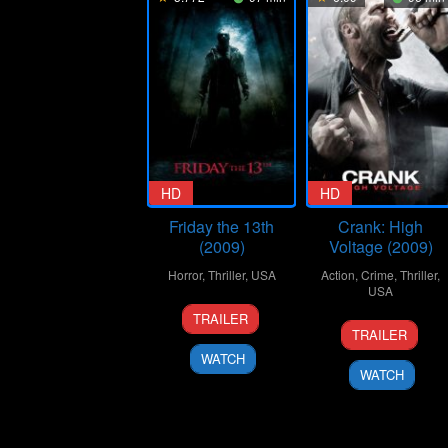
HD
HD
Friday the 13th
Crank: High
(2009)
Voltage (2009)
Horror
,
Thriller
,
USA
Action
,
Crime
,
Thriller
,
USA
11
Marcus
TRAILER
16
Mark
Feb
Nispel
TRAILER
Apr
Neveldine
2009
WATCH
2009
WATCH