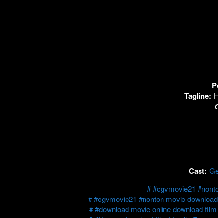
P
Tagline:
H
Cast:
Ge
#cgvmovie21 #nonton
#cgvmovie21 #nonton movie download f
#download movie online download film 