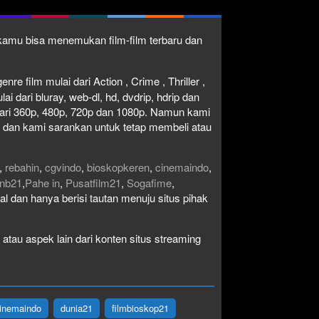
1 kamu bisa menemukan film-film terbaru dan
re film mulai dari Action , Crime , Thriller ,
 dari bluray, web-dl, hd, dvdrip, hdrip dan
i dari 360p, 480p, 720p dan 1080p. Namun kami
n dan kami sarankan untuk tetap membeli atau
,
rebahin
,
cgvindo
,
bioskopkeren
,
cinemaindo
,
nb21
,
Pahe in
,
Pusatfilm21
,
Sogafime
,
egal dan hanya berisi tautan menuju situs pihak
atau aspek lain dari konten situs streaming
inemaindo
dunia21
filmbioskop21