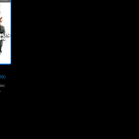
s
09)
ar
,
A
s