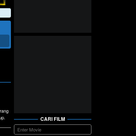
rang
up.
CARI FILM