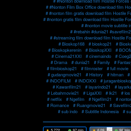
#Nonton download film Hostile Forces 
#Nonton Film Box Office download film Hos
#nonton film gratis download film Hostile 
#nonton gratis film download film Hostile Fo
#nonton movie subtitle 
#rebahin #dunia21 #savefilm21
#streaming film download film Hostile F
Bioskop168
bioskop21
Biosk
Bioskopkerenin
BioskopXXI
BOOM
Cinema21XXI
cinemaindo
Coeg2
Drama
dunia21
Family
Fantas
filmbioskop21
filmroster
full movie
gudangmovie21
History
hitman
INDOFILM
INDOXXI
juraganbiosk
Kawanfilm21
layarindo21
layark
Lebahmovie21
LigaXXI
lk21
los
netflix
Ngefilm
Ngefilm21
nonto
Romance
Ruangmovie21
Savefilm
sub indo
Subtitle Indonesia
su
5.772
97 min
6.09
96 min