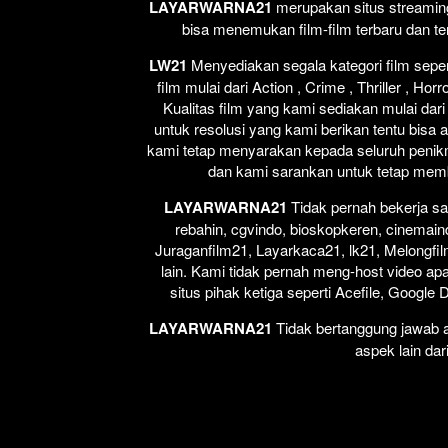
LAYARWARNA21
merupakan situs streaming 
bisa menemukan film-film terbaru dan t
LW21
Menyediakan segala kategori film seperti
film mulai dari Action , Crime , Thriller , H
Kualitas film yang kami sediakan mulai dari
untuk resolusi yang kami berikan tentu bisa 
kami tetap menyarakan kepada seluruh penikm
dan kami sarankan untuk tetap membel
LAYARWARNA21
Tidak pernah bekerja sa
rebahin, cgvindo, bioskopkeren, cinemain
Juraganfilm21, Layarkaca21, lk21, Melongfil
lain. Kami tidak pernah meng-host video apap
situs pihak ketiga seperti Acefile, Google
LAYARWARNA21
Tidak bertanggung jawab at
aspek lain dar