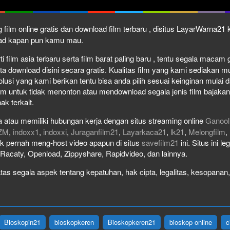
 film online gratis dan download film terbaru , disitus LayarWarna2
load kapan pun kamu mau.
film asia terbaru serta film barat paling baru , tentu segala macam gen
download disini secara gratis. Kualitas film yang kami sediakan mulai
olusi yang kami berikan tentu bisa anda pilih sesuai keinginan mula
lm untuk tidak menonton atau mendownload segala jenis film bajaka
ak terkait.
 atau memiliki hubungan kerja dengan situs streaming online
Ganool
ZM
,
indoxx1
,
indoxxi
,
Juraganfilm21
,
Layarkaca21
,
lk21
,
Melongfilm
,
idak pernah meng-host video apapun di situs
savefilm21
ini. Situs ini l
, Racaty, Openload, Zippyshare, Rapidvideo, dan lainnya.
as segala aspek tentang kepatuhan, hak cipta, legalitas, kesopanan, 
Bioskopin21
bioskopkeren
Bioskopkeren21
bioskop online
c