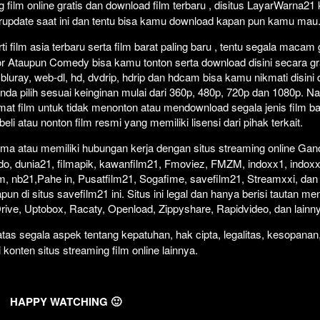
film online gratis dan download film terbaru , disitus LayarWarna2
Click To P
Lewati >
erupdate saat ini dan tentu bisa kamu download kapan pun kamu mau
 film asia terbaru serta film barat paling baru , tentu segala macam
orror Ataupun Comedy bisa kamu tonton serta download disini secara gr
 bluray, web-dl, hd, dvdrip, hdrip dan hdcam bisa kamu nikmati disini
anda pilih sesuai keinginan mulai dari 360p, 480p, 720p dan 1080p. 
at film untuk tidak menonton atau mendownload segala jenis film b
i atau nonton film resmi yang memiliki lisensi dari pihak terkait.
ma atau memiliki hubungan kerja dengan situs streaming online Gano
do, dunia21, filmapik, kawanfilm21, Fmoviez, FMZM, indoxx1, indoxx
m, nb21,Pahe in, Pusatfilm21, Sogafime, savefilm21, Streamxxi, dan 
un di situs savefilm21 ini. Situs ini legal dan hanya berisi tautan me
 Drive, Uptobox, Racaty, Openload, Zippyshare, Rapidvideo, dan lainn
as segala aspek tentang kepatuhan, hak cipta, legalitas, kesopanan
i konten situs streaming film online lainnya.
HAPPY WATCHING 🙂