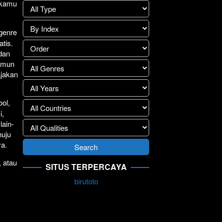
1 kamu
lay
>>
.
 genre
atis.
 dan
Namun
ajakan
ol,
i,
lain-
nuju
ya.
, atau
SITUS TERPERCAYA
birutoto