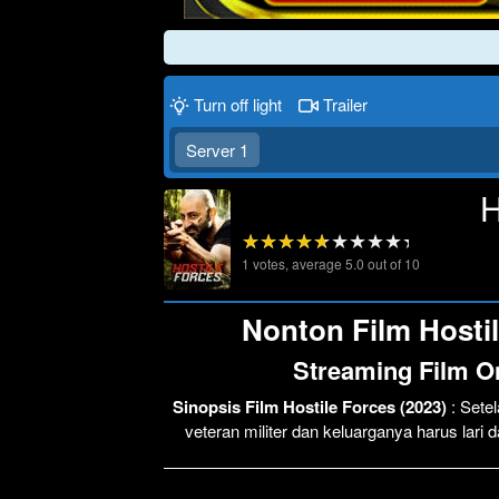
Turn off light
Trailer
Server 1
H
1
votes, average
5.0
out of 10
Nonton Film Hostil
Streaming Film On
Sinopsis Film Hostile Forces (2023)
: Sete
veteran militer dan keluarganya harus lari