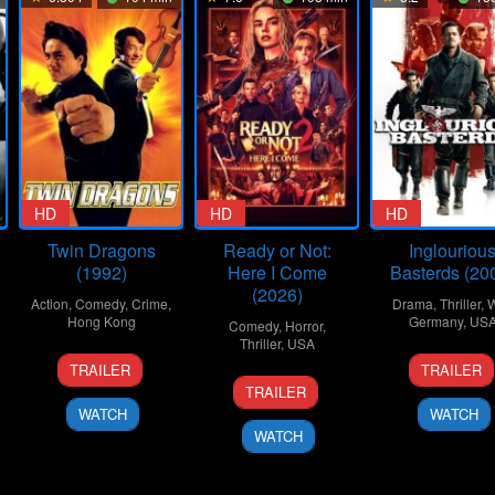
HD
HD
HD
Twin Dragons
Ready or Not:
Inglouriou
(1992)
Here I Come
Basterds (20
(2026)
Action
,
Comedy
,
Crime
,
Drama
,
Thriller
,
W
Hong Kong
Germany
,
US
Comedy
,
Horror
,
Thriller
,
USA
15
Ringo
2
Carlo
TRAILER
TRAILER
19
Matt
Jan
Lam
Aug
Fidel
TRAILER
Mar
Bettinelli-
1992
Ling-
2009
WATCH
WATCH
2026
Olpin
Tung
WATCH