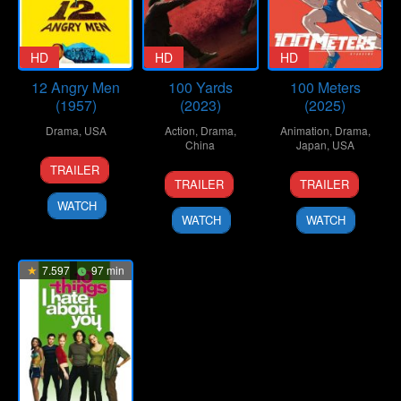
HD
HD
HD
12 Angry Men
100 Yards
100 Meters
(1957)
(2023)
(2025)
Drama
,
USA
Action
,
Drama
,
Animation
,
Drama
,
China
Japan
,
USA
10
Don
TRAILER
20
Xu
19
Kenji
Apr
Kranze
TRAILER
TRAILER
Sep
Junfeng
Sep
Iwaisawa
1957
WATCH
2024
2025
WATCH
WATCH
7.597
97 min