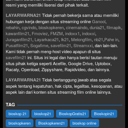
resmi yang memiliki lisensi dari pihak terkait.
LAYARWARNA21
Tidak pernah bekerja sama atau memiliki
hubungan kerja dengan situs streaming online
Ganool
,
rebahin
,
cgvindo
,
bioskopkeren
,
cinemaindo
,
dunia21
,
filmapik
,
kawanfilm21
,
Fmoviez
,
FMZM
,
indoxx1
,
indoxxi
,
Juraganfilm21
,
Layarkaca21
,
lk21
,
Melongfilm
,
nb21
,
Pahe in
,
Pusatfilm21
,
Sogafime
,
savefilm21
,
Streamxxi
, dan lain-lain.
Kami tidak pernah meng-host video apapun di situs
savefilm21
ini. Situs ini legal dan hanya berisi tautan menuju
situs pihak ketiga seperti Acefile, Google Drive, Uptobox,
Racaty, Openload, Zippyshare, Rapidvideo, dan lainnya.
LAYARWARNA21
Tidak bertanggung jawab atas segala
aspek tentang kepatuhan, hak cipta, legalitas, kesopanan, atau
aspek lain dari konten situs streaming film online lainnya.
TAG
bioskop 21
bioskop21
BioskopGratis21
Bioskopin21
bioskopkeren
Bioskopkeren21
bioskop online