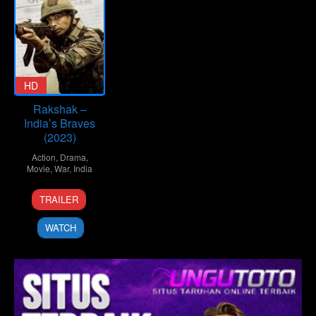
HD
Rakshak –
India’s Braves
(2023)
Action
,
Drama
,
Movie
,
War
,
India
11
Akshay
TRAILER
Aug
Choubey
2023
WATCH