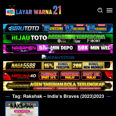
Skip
to
content
Tag:
Rakshak – India’s Braves (2023)2023
5
76 min