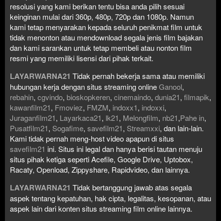
resolusi yang kami berikan tentu bisa anda pilih sesuai
keinginan mulai dari 360p, 480p, 720p dan 1080p. Namun
kami tetap menyarakan kepada seluruh penikmat film untuk
tidak menonton atau mendownload segala jenis film bajakan
dan kami sarankan untuk tetap membeli atau nonton film
resmi yang memiliki lisensi dari pihak terkait.
LAYARWARNA21
Tidak pernah bekerja sama atau memiliki
hubungan kerja dengan situs streaming online
Ganool
,
rebahin
,
cgvindo
,
bioskopkeren
,
cinemaindo
,
dunia21
,
filmapik
,
kawanfilm21
,
Fmoviez
,
FMZM
,
indoxx1
,
indoxxi
,
Juraganfilm21
,
Layarkaca21
,
lk21
,
Melongfilm
,
nb21
,
Pahe in
,
Pusatfilm21
,
Sogafime
,
savefilm21
,
Streamxxi
, dan lain-lain.
Kami tidak pernah meng-host video apapun di situs
savefilm21
ini. Situs ini legal dan hanya berisi tautan menuju
situs pihak ketiga seperti Acefile, Google Drive, Uptobox,
Racaty, Openload, Zippyshare, Rapidvideo, dan lainnya.
LAYARWARNA21
Tidak bertanggung jawab atas segala
aspek tentang kepatuhan, hak cipta, legalitas, kesopanan, atau
aspek lain dari konten situs streaming film online lainnya.