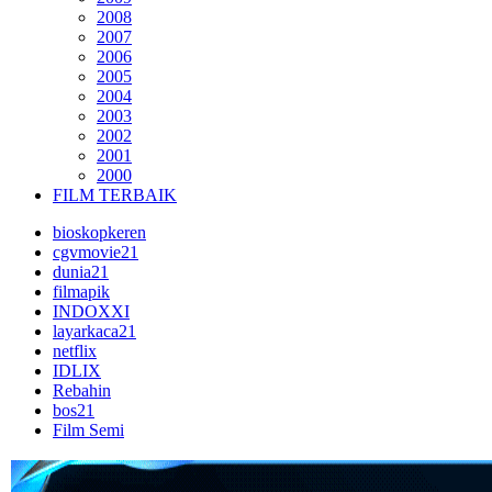
2008
2007
2006
2005
2004
2003
2002
2001
2000
FILM TERBAIK
bioskopkeren
cgvmovie21
dunia21
filmapik
INDOXXI
layarkaca21
netflix
IDLIX
Rebahin
bos21
Film Semi