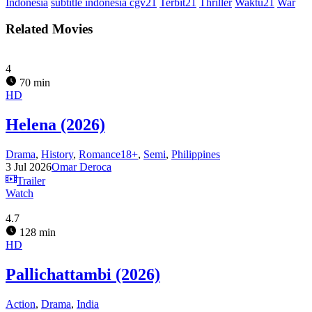
Indonesia
subtitle indonesia cgv21
Terbit21
Thriller
Waktu21
War
Related Movies
4
70 min
HD
Helena (2026)
Drama
,
History
,
Romance18+
,
Semi
,
Philippines
3 Jul 2026
Omar Deroca
Trailer
Watch
4.7
128 min
HD
Pallichattambi (2026)
Action
,
Drama
,
India