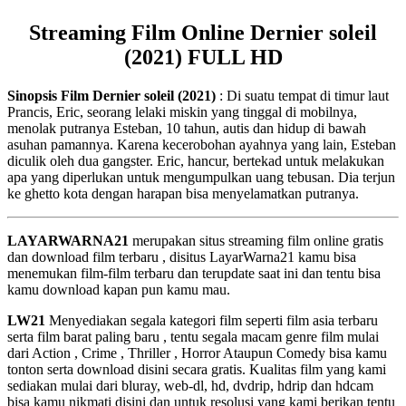
Streaming Film Online Dernier soleil
(2021) FULL HD
Sinopsis Film Dernier soleil (2021)
: Di suatu tempat di timur laut
Prancis, Eric, seorang lelaki miskin yang tinggal di mobilnya,
menolak putranya Esteban, 10 tahun, autis dan hidup di bawah
asuhan pamannya. Karena kecerobohan ayahnya yang lain, Esteban
diculik oleh dua gangster. Eric, hancur, bertekad untuk melakukan
apa yang diperlukan untuk mengumpulkan uang tebusan. Dia terjun
ke ghetto kota dengan harapan bisa menyelamatkan putranya.
LAYARWARNA21
merupakan situs streaming film online gratis
dan download film terbaru , disitus LayarWarna21 kamu bisa
menemukan film-film terbaru dan terupdate saat ini dan tentu bisa
kamu download kapan pun kamu mau.
LW21
Menyediakan segala kategori film seperti film asia terbaru
serta film barat paling baru , tentu segala macam genre film mulai
dari Action , Crime , Thriller , Horror Ataupun Comedy bisa kamu
tonton serta download disini secara gratis. Kualitas film yang kami
sediakan mulai dari bluray, web-dl, hd, dvdrip, hdrip dan hdcam
bisa kamu nikmati disini dan untuk resolusi yang kami berikan tentu