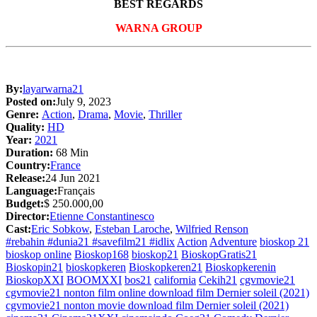
BEST REGARDS
WARNA GROUP
By:
layarwarna21
Posted on:
July 9, 2023
Genre:
Action
,
Drama
,
Movie
,
Thriller
Quality:
HD
Year:
2021
Duration:
68 Min
Country:
France
Release:
24 Jun 2021
Language:
Français
Budget:
$ 250.000,00
Director:
Etienne Constantinesco
Cast:
Eric Sobkow
,
Esteban Laroche
,
Wilfried Renson
#rebahin #dunia21 #savefilm21 #idlix
Action
Adventure
bioskop 21
bioskop online
Bioskop168
bioskop21
BioskopGratis21
Bioskopin21
bioskopkeren
Bioskopkeren21
Bioskopkerenin
BioskopXXI
BOOMXXI
bos21
california
Cekih21
cgvmovie21
cgvmovie21 nonton film online download film Dernier soleil (2021)
cgvmovie21 nonton movie download film Dernier soleil (2021)