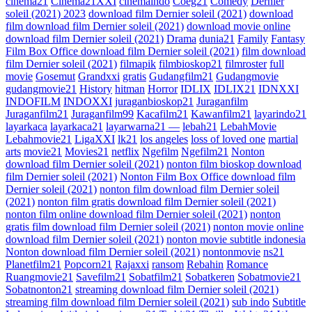
cinema21
Cinema21XXI
cinemaindo
Coeg21
Comedy
Dernier
soleil (2021) 2023
download film Dernier soleil (2021)
download
film download film Dernier soleil (2021)
download movie online
download film Dernier soleil (2021)
Drama
dunia21
Family
Fantasy
Film Box Office download film Dernier soleil (2021)
film download
film Dernier soleil (2021)
filmapik
filmbioskop21
filmroster
full
movie
Gosemut
Grandxxi
gratis
Gudangfilm21
Gudangmovie
gudangmovie21
History
hitman
Horror
IDLIX
IDLIX21
IDNXXI
INDOFILM
INDOXXI
juraganbioskop21
Juraganfilm
Juraganfilm21
Juraganfilm99
Kacafilm21
Kawanfilm21
layarindo21
layarkaca
layarkaca21
layarwarna21 —
lebah21
LebahMovie
Lebahmovie21
LigaXXI
lk21
los angeles
loss of loved one
martial
arts
movie21
Movies21
netflix
Ngefilm
Ngefilm21
Nonton
download film Dernier soleil (2021)
nonton film bioskop download
film Dernier soleil (2021)
Nonton Film Box Office download film
Dernier soleil (2021)
nonton film download film Dernier soleil
(2021)
nonton film gratis download film Dernier soleil (2021)
nonton film online download film Dernier soleil (2021)
nonton
gratis film download film Dernier soleil (2021)
nonton movie online
download film Dernier soleil (2021)
nonton movie subtitle indonesia
Nonton download film Dernier soleil (2021)
nontonmovie
ns21
Planetfilm21
Popcorn21
Rajaxxi
ransom
Rebahin
Romance
Ruangmovie21
Savefilm21
Sobatfilm21
Sobatkeren
Sobatmovie21
Sobatnonton21
streaming download film Dernier soleil (2021)
streaming film download film Dernier soleil (2021)
sub indo
Subtitle