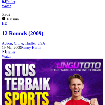
Trailer
Watch
5.902
108 min
HD
12 Rounds (2009)
Action
,
Crime
,
Thriller
,
USA
19 Mar 2009
Renny Harlin
Trailer
Watch