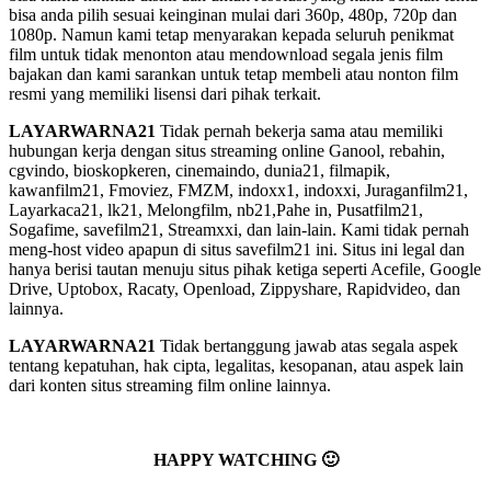
bisa anda pilih sesuai keinginan mulai dari 360p, 480p, 720p dan
1080p. Namun kami tetap menyarakan kepada seluruh penikmat
film untuk tidak menonton atau mendownload segala jenis film
bajakan dan kami sarankan untuk tetap membeli atau nonton film
resmi yang memiliki lisensi dari pihak terkait.
LAYARWARNA21
Tidak pernah bekerja sama atau memiliki
hubungan kerja dengan situs streaming online Ganool, rebahin,
cgvindo, bioskopkeren, cinemaindo, dunia21, filmapik,
kawanfilm21, Fmoviez, FMZM, indoxx1, indoxxi, Juraganfilm21,
Layarkaca21, lk21, Melongfilm, nb21,Pahe in, Pusatfilm21,
Sogafime, savefilm21, Streamxxi, dan lain-lain. Kami tidak pernah
meng-host video apapun di situs savefilm21 ini. Situs ini legal dan
hanya berisi tautan menuju situs pihak ketiga seperti Acefile, Google
Drive, Uptobox, Racaty, Openload, Zippyshare, Rapidvideo, dan
lainnya.
LAYARWARNA21
Tidak bertanggung jawab atas segala aspek
tentang kepatuhan, hak cipta, legalitas, kesopanan, atau aspek lain
dari konten situs streaming film online lainnya.
HAPPY WATCHING 🙂