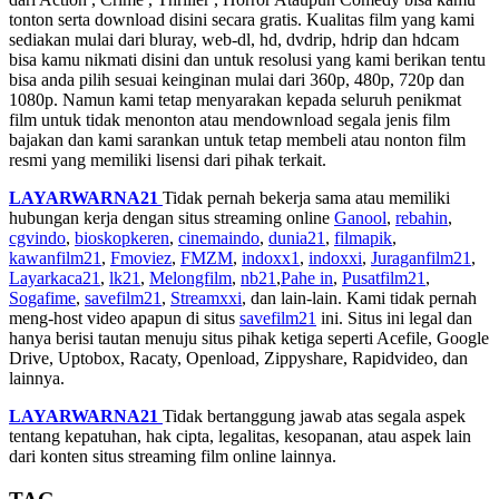
tonton serta download disini secara gratis. Kualitas film yang kami
sediakan mulai dari bluray, web-dl, hd, dvdrip, hdrip dan hdcam
bisa kamu nikmati disini dan untuk resolusi yang kami berikan tentu
bisa anda pilih sesuai keinginan mulai dari 360p, 480p, 720p dan
1080p. Namun kami tetap menyarakan kepada seluruh penikmat
film untuk tidak menonton atau mendownload segala jenis film
bajakan dan kami sarankan untuk tetap membeli atau nonton film
resmi yang memiliki lisensi dari pihak terkait.
LAYARWARNA21
Tidak pernah bekerja sama atau memiliki
hubungan kerja dengan situs streaming online
Ganool
,
rebahin
,
cgvindo
,
bioskopkeren
,
cinemaindo
,
dunia21
,
filmapik
,
kawanfilm21
,
Fmoviez
,
FMZM
,
indoxx1
,
indoxxi
,
Juraganfilm21
,
Layarkaca21
,
lk21
,
Melongfilm
,
nb21
,
Pahe in
,
Pusatfilm21
,
Sogafime
,
savefilm21
,
Streamxxi
, dan lain-lain. Kami tidak pernah
meng-host video apapun di situs
savefilm21
ini. Situs ini legal dan
hanya berisi tautan menuju situs pihak ketiga seperti Acefile, Google
Drive, Uptobox, Racaty, Openload, Zippyshare, Rapidvideo, dan
lainnya.
LAYARWARNA21
Tidak bertanggung jawab atas segala aspek
tentang kepatuhan, hak cipta, legalitas, kesopanan, atau aspek lain
dari konten situs streaming film online lainnya.