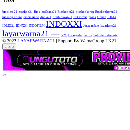
TAG
bioskop 21
bioskop21
BioskopGratis21
Bioskopin21
bioskopkeren
Bioskopkeren21
bioskop online
cinemaindo
dunia21
filmbioskop21
full movie
gratis
hitman
IDLIX
INDOXXI
IDLIX21
IDNXXI
INDOFILM
Juraganfilm
layarkaca21
layarwarna21 —
lk21
los angeles
netflix
Subtitle Indonesia
© 2023
LAYARWARNA21
| Support By WarnaGroup
LK21
close