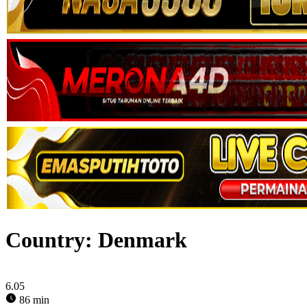
Country:
Denmark
6.05
86 min