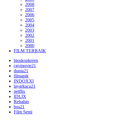
2008
2007
2006
2005
2004
2003
2002
2001
2000
FILM TERBAIK
bioskopkeren
cgvmovie21
dunia21
filmapik
INDOXXI
layarkaca21
netflix
IDLIX
Rebahin
bos21
Film Semi