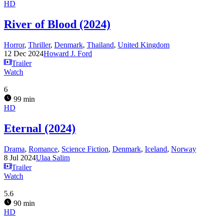
HD
River of Blood (2024)
Horror
,
Thriller
,
Denmark
,
Thailand
,
United Kingdom
12 Dec 2024
Howard J. Ford
Trailer
Watch
6
99 min
HD
Eternal (2024)
Drama
,
Romance
,
Science Fiction
,
Denmark
,
Iceland
,
Norway
8 Jul 2024
Ulaa Salim
Trailer
Watch
5.6
90 min
HD