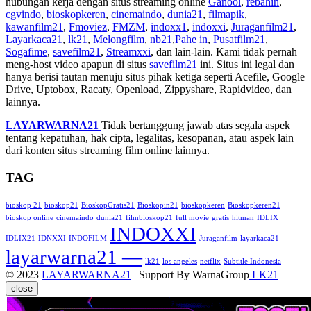
hubungan kerja dengan situs streaming online
Ganool
,
rebahin
,
cgvindo
,
bioskopkeren
,
cinemaindo
,
dunia21
,
filmapik
,
kawanfilm21
,
Fmoviez
,
FMZM
,
indoxx1
,
indoxxi
,
Juraganfilm21
,
Layarkaca21
,
lk21
,
Melongfilm
,
nb21
,
Pahe in
,
Pusatfilm21
,
Sogafime
,
savefilm21
,
Streamxxi
, dan lain-lain. Kami tidak pernah
meng-host video apapun di situs
savefilm21
ini. Situs ini legal dan
hanya berisi tautan menuju situs pihak ketiga seperti Acefile, Google
Drive, Uptobox, Racaty, Openload, Zippyshare, Rapidvideo, dan
lainnya.
LAYARWARNA21
Tidak bertanggung jawab atas segala aspek
tentang kepatuhan, hak cipta, legalitas, kesopanan, atau aspek lain
dari konten situs streaming film online lainnya.
TAG
bioskop 21
bioskop21
BioskopGratis21
Bioskopin21
bioskopkeren
Bioskopkeren21
bioskop online
cinemaindo
dunia21
filmbioskop21
full movie
gratis
hitman
IDLIX
INDOXXI
IDLIX21
IDNXXI
INDOFILM
Juraganfilm
layarkaca21
layarwarna21 —
lk21
los angeles
netflix
Subtitle Indonesia
© 2023
LAYARWARNA21
| Support By WarnaGroup
LK21
close