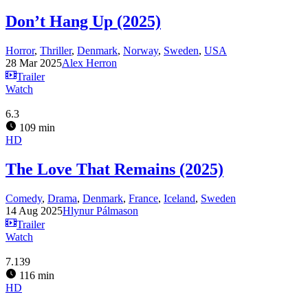
Don’t Hang Up (2025)
Horror
,
Thriller
,
Denmark
,
Norway
,
Sweden
,
USA
28 Mar 2025
Alex Herron
Trailer
Watch
6.3
109 min
HD
The Love That Remains (2025)
Comedy
,
Drama
,
Denmark
,
France
,
Iceland
,
Sweden
14 Aug 2025
Hlynur Pálmason
Trailer
Watch
7.139
116 min
HD