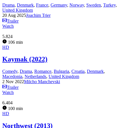
Drama
,
Denmark
,
France
,
Germany
,
Norway
,
Sweden
,
Turkey
,
United Kingdom
20 Aug 2025
Joachim Trier
Trailer
Watch
5.824
106 min
HD
Kaymak (2022)
Comedy
,
Drama
,
Romance
,
Bulgaria
,
Croatia
,
Denmark
,
Macedonia
,
Netherlands
,
United Kingdom
2 Nov 2022
Milcho Manchevski
Trailer
Watch
6.404
100 min
HD
Northwest (2013)