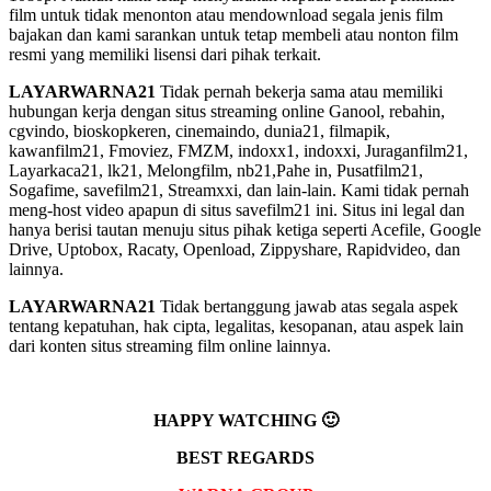
film untuk tidak menonton atau mendownload segala jenis film
bajakan dan kami sarankan untuk tetap membeli atau nonton film
resmi yang memiliki lisensi dari pihak terkait.
LAYARWARNA21
Tidak pernah bekerja sama atau memiliki
hubungan kerja dengan situs streaming online Ganool, rebahin,
cgvindo, bioskopkeren, cinemaindo, dunia21, filmapik,
kawanfilm21, Fmoviez, FMZM, indoxx1, indoxxi, Juraganfilm21,
Layarkaca21, lk21, Melongfilm, nb21,Pahe in, Pusatfilm21,
Sogafime, savefilm21, Streamxxi, dan lain-lain. Kami tidak pernah
meng-host video apapun di situs savefilm21 ini. Situs ini legal dan
hanya berisi tautan menuju situs pihak ketiga seperti Acefile, Google
Drive, Uptobox, Racaty, Openload, Zippyshare, Rapidvideo, dan
lainnya.
LAYARWARNA21
Tidak bertanggung jawab atas segala aspek
tentang kepatuhan, hak cipta, legalitas, kesopanan, atau aspek lain
dari konten situs streaming film online lainnya.
HAPPY WATCHING 🙂
BEST REGARDS