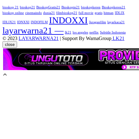
bioskop 21
bioskop21
BioskopGratis21
Bioskopin21
bioskopkeren
Bioskopkeren21
bioskop online
cinemaindo
dunia21
filmbioskop21
full movie
gratis
hitman
IDLIX
INDOXXI
IDLIX21
IDNXXI
INDOFILM
Juraganfilm
layarkaca21
layarwarna21 —
lk21
los angeles
netflix
Subtitle Indonesia
© 2023
LAYARWARNA21
| Support By WarnaGroup
LK21
close