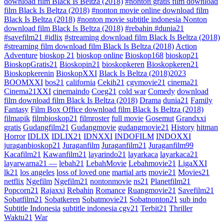
download film Black Is Beltza (2018)
#nonton gratis film download
film Black Is Beltza (2018)
#nonton movie online download film
Black Is Beltza (2018)
#nonton movie subtitle indonesia Nonton
download film Black Is Beltza (2018)
#rebahin #dunia21
#savefilm21 #idlix
#streaming download film Black Is Beltza (2018)
#streaming film download film Black Is Beltza (2018)
Action
Adventure
bioskop 21
bioskop online
Bioskop168
bioskop21
BioskopGratis21
Bioskopin21
bioskopkeren
Bioskopkeren21
Bioskopkerenin
BioskopXXI
Black Is Beltza (2018)2023
BOOMXXI
bos21
california
Cekih21
cgvmovie21
cinema21
Cinema21XXI
cinemaindo
Coeg21
cold war
Comedy
download
film download film Black Is Beltza (2018)
Drama
dunia21
Family
Fantasy
Film Box Office download film Black Is Beltza (2018)
filmapik
filmbioskop21
filmroster
full movie
Gosemut
Grandxxi
gratis
Gudangfilm21
Gudangmovie
gudangmovie21
History
hitman
Horror
IDLIX
IDLIX21
IDNXXI
INDOFILM
INDOXXI
juraganbioskop21
Juraganfilm
Juraganfilm21
Juraganfilm99
Kacafilm21
Kawanfilm21
layarindo21
layarkaca
layarkaca21
layarwarna21 —
lebah21
LebahMovie
Lebahmovie21
LigaXXI
lk21
los angeles
loss of loved one
martial arts
movie21
Movies21
netflix
Ngefilm
Ngefilm21
nontonmovie
ns21
Planetfilm21
Popcorn21
Rajaxxi
Rebahin
Romance
Ruangmovie21
Savefilm21
Sobatfilm21
Sobatkeren
Sobatmovie21
Sobatnonton21
sub indo
Subtitle Indonesia
subtitle indonesia cgv21
Terbit21
Thriller
Waktu21
War