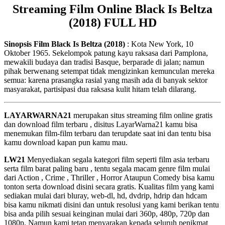
Streaming Film Online Black Is Beltza
(2018) FULL HD
Sinopsis Film Black Is Beltza (2018)
: Kota New York, 10
Oktober 1965. Sekelompok patung kayu raksasa dari Pamplona, ​​
mewakili budaya dan tradisi Basque, berparade di jalan; namun
pihak berwenang setempat tidak mengizinkan kemunculan mereka
semua: karena prasangka rasial yang masih ada di banyak sektor
masyarakat, partisipasi dua raksasa kulit hitam telah dilarang.
LAYARWARNA21
merupakan situs streaming film online gratis
dan download film terbaru , disitus LayarWarna21 kamu bisa
menemukan film-film terbaru dan terupdate saat ini dan tentu bisa
kamu download kapan pun kamu mau.
LW21
Menyediakan segala kategori film seperti film asia terbaru
serta film barat paling baru , tentu segala macam genre film mulai
dari Action , Crime , Thriller , Horror Ataupun Comedy bisa kamu
tonton serta download disini secara gratis. Kualitas film yang kami
sediakan mulai dari bluray, web-dl, hd, dvdrip, hdrip dan hdcam
bisa kamu nikmati disini dan untuk resolusi yang kami berikan tentu
bisa anda pilih sesuai keinginan mulai dari 360p, 480p, 720p dan
1080p. Namun kami tetap menyarakan kepada seluruh penikmat