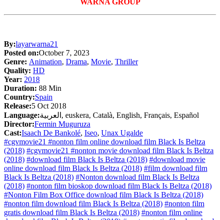
WARNA GROUP
By:
layarwarna21
Posted on:
October 7, 2023
Genre:
Animation
,
Drama
,
Movie
,
Thriller
Quality:
HD
Year:
2018
Duration:
88 Min
Country:
Spain
Release:
5 Oct 2018
Language:
العربية, euskera, Català, English, Français, Español
Director:
Fermin Muguruza
Cast:
Isaach De Bankolé
,
Iseo
,
Unax Ugalde
#cgvmovie21 #nonton film online download film Black Is Beltza
(2018)
#cgvmovie21 #nonton movie download film Black Is Beltza
(2018)
#download film Black Is Beltza (2018)
#download movie
online download film Black Is Beltza (2018)
#film download film
Black Is Beltza (2018)
#Nonton download film Black Is Beltza
(2018)
#nonton film bioskop download film Black Is Beltza (2018)
#Nonton Film Box Office download film Black Is Beltza (2018)
#nonton film download film Black Is Beltza (2018)
#nonton film
gratis download film Black Is Beltza (2018)
#nonton film online