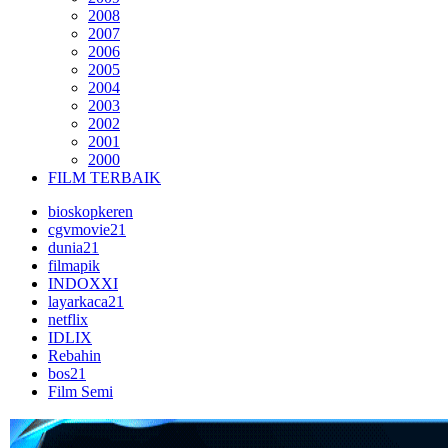
2008
2007
2006
2005
2004
2003
2002
2001
2000
FILM TERBAIK
bioskopkeren
cgvmovie21
dunia21
filmapik
INDOXXI
layarkaca21
netflix
IDLIX
Rebahin
bos21
Film Semi