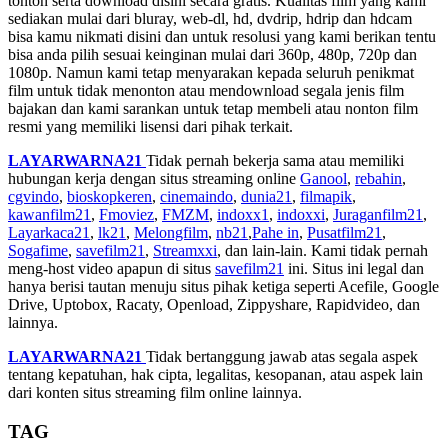
tonton serta download disini secara gratis. Kualitas film yang kami
sediakan mulai dari bluray, web-dl, hd, dvdrip, hdrip dan hdcam
bisa kamu nikmati disini dan untuk resolusi yang kami berikan tentu
bisa anda pilih sesuai keinginan mulai dari 360p, 480p, 720p dan
1080p. Namun kami tetap menyarakan kepada seluruh penikmat
film untuk tidak menonton atau mendownload segala jenis film
bajakan dan kami sarankan untuk tetap membeli atau nonton film
resmi yang memiliki lisensi dari pihak terkait.
LAYARWARNA21
Tidak pernah bekerja sama atau memiliki
hubungan kerja dengan situs streaming online
Ganool
,
rebahin
,
cgvindo
,
bioskopkeren
,
cinemaindo
,
dunia21
,
filmapik
,
kawanfilm21
,
Fmoviez
,
FMZM
,
indoxx1
,
indoxxi
,
Juraganfilm21
,
Layarkaca21
,
lk21
,
Melongfilm
,
nb21
,
Pahe in
,
Pusatfilm21
,
Sogafime
,
savefilm21
,
Streamxxi
, dan lain-lain. Kami tidak pernah
meng-host video apapun di situs
savefilm21
ini. Situs ini legal dan
hanya berisi tautan menuju situs pihak ketiga seperti Acefile, Google
Drive, Uptobox, Racaty, Openload, Zippyshare, Rapidvideo, dan
lainnya.
LAYARWARNA21
Tidak bertanggung jawab atas segala aspek
tentang kepatuhan, hak cipta, legalitas, kesopanan, atau aspek lain
dari konten situs streaming film online lainnya.
TAG