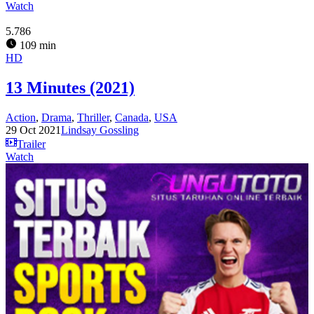
Watch
5.786
109 min
HD
13 Minutes (2021)
Action
,
Drama
,
Thriller
,
Canada
,
USA
29 Oct 2021
Lindsay Gossling
Trailer
Watch