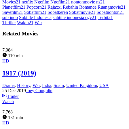
Movies21
netflix
Ngefilm
Ngefilm21
nontonmovie
ns21
Planetfilm21
Popcorn21
Rajaxxi
Rebahin
Romance
Ruangmovie21
Savefilm21
Sobatfilm21
Sobatkeren
Sobatmovie21
Sobatnonton21
sub indo
Subtitle Indonesia
subtitle indonesia cgv21
Terbit21
Thriller
Waktu21
War
Related Movies
7.984
119 min
HD
1917 (2019)
Drama
,
History
,
War
,
India
,
Spain
,
United Kingdom
,
USA
25 Dec 2019
Joey Coughlin
Trailer
Watch
7.768
131 min
HD