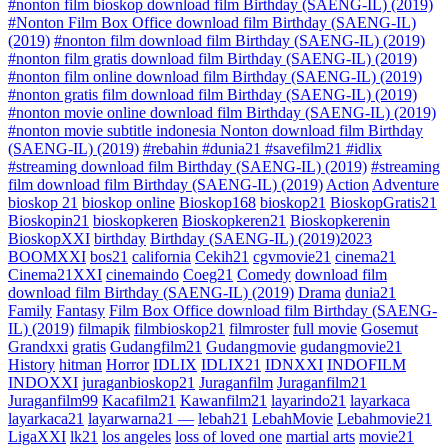
#nonton film bioskop download film Birthday (SAENG-IL) (2019)
#Nonton Film Box Office download film Birthday (SAENG-IL)
(2019)
#nonton film download film Birthday (SAENG-IL) (2019)
#nonton film gratis download film Birthday (SAENG-IL) (2019)
#nonton film online download film Birthday (SAENG-IL) (2019)
#nonton gratis film download film Birthday (SAENG-IL) (2019)
#nonton movie online download film Birthday (SAENG-IL) (2019)
#nonton movie subtitle indonesia Nonton download film Birthday
(SAENG-IL) (2019)
#rebahin #dunia21 #savefilm21 #idlix
#streaming download film Birthday (SAENG-IL) (2019)
#streaming
film download film Birthday (SAENG-IL) (2019)
Action
Adventure
bioskop 21
bioskop online
Bioskop168
bioskop21
BioskopGratis21
Bioskopin21
bioskopkeren
Bioskopkeren21
Bioskopkerenin
BioskopXXI
birthday
Birthday (SAENG-IL) (2019)2023
BOOMXXI
bos21
california
Cekih21
cgvmovie21
cinema21
Cinema21XXI
cinemaindo
Coeg21
Comedy
download film
download film Birthday (SAENG-IL) (2019)
Drama
dunia21
Family
Fantasy
Film Box Office download film Birthday (SAENG-
IL) (2019)
filmapik
filmbioskop21
filmroster
full movie
Gosemut
Grandxxi
gratis
Gudangfilm21
Gudangmovie
gudangmovie21
History
hitman
Horror
IDLIX
IDLIX21
IDNXXI
INDOFILM
INDOXXI
juraganbioskop21
Juraganfilm
Juraganfilm21
Juraganfilm99
Kacafilm21
Kawanfilm21
layarindo21
layarkaca
layarkaca21
layarwarna21 —
lebah21
LebahMovie
Lebahmovie21
LigaXXI
lk21
los angeles
loss of loved one
martial arts
movie21