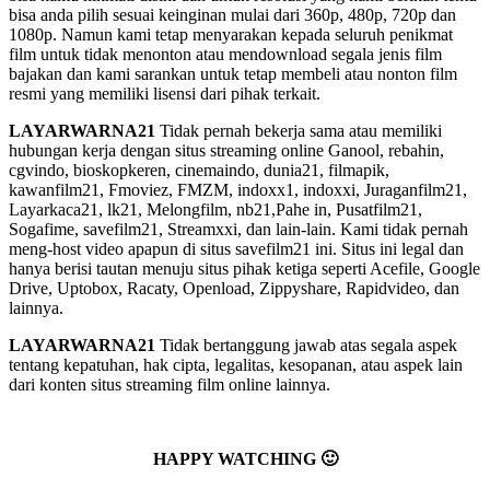
bisa anda pilih sesuai keinginan mulai dari 360p, 480p, 720p dan
1080p. Namun kami tetap menyarakan kepada seluruh penikmat
film untuk tidak menonton atau mendownload segala jenis film
bajakan dan kami sarankan untuk tetap membeli atau nonton film
resmi yang memiliki lisensi dari pihak terkait.
LAYARWARNA21
Tidak pernah bekerja sama atau memiliki
hubungan kerja dengan situs streaming online Ganool, rebahin,
cgvindo, bioskopkeren, cinemaindo, dunia21, filmapik,
kawanfilm21, Fmoviez, FMZM, indoxx1, indoxxi, Juraganfilm21,
Layarkaca21, lk21, Melongfilm, nb21,Pahe in, Pusatfilm21,
Sogafime, savefilm21, Streamxxi, dan lain-lain. Kami tidak pernah
meng-host video apapun di situs savefilm21 ini. Situs ini legal dan
hanya berisi tautan menuju situs pihak ketiga seperti Acefile, Google
Drive, Uptobox, Racaty, Openload, Zippyshare, Rapidvideo, dan
lainnya.
LAYARWARNA21
Tidak bertanggung jawab atas segala aspek
tentang kepatuhan, hak cipta, legalitas, kesopanan, atau aspek lain
dari konten situs streaming film online lainnya.
HAPPY WATCHING 🙂