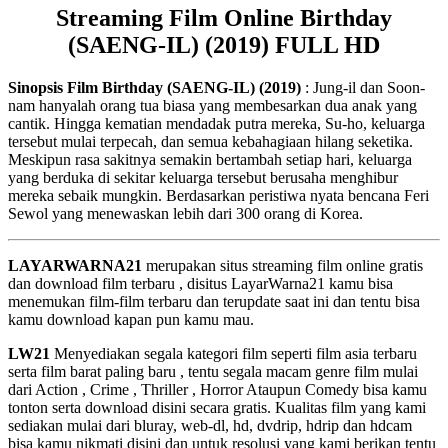
Streaming Film Online Birthday
(SAENG-IL) (2019) FULL HD
Sinopsis Film Birthday (SAENG-IL) (2019)
: Jung-il dan Soon-
nam hanyalah orang tua biasa yang membesarkan dua anak yang
cantik. Hingga kematian mendadak putra mereka, Su-ho, keluarga
tersebut mulai terpecah, dan semua kebahagiaan hilang seketika.
Meskipun rasa sakitnya semakin bertambah setiap hari, keluarga
yang berduka di sekitar keluarga tersebut berusaha menghibur
mereka sebaik mungkin. Berdasarkan peristiwa nyata bencana Feri
Sewol yang menewaskan lebih dari 300 orang di Korea.
LAYARWARNA21
merupakan situs streaming film online gratis
dan download film terbaru , disitus LayarWarna21 kamu bisa
menemukan film-film terbaru dan terupdate saat ini dan tentu bisa
kamu download kapan pun kamu mau.
LW21
Menyediakan segala kategori film seperti film asia terbaru
serta film barat paling baru , tentu segala macam genre film mulai
dari Action , Crime , Thriller , Horror Ataupun Comedy bisa kamu
tonton serta download disini secara gratis. Kualitas film yang kami
sediakan mulai dari bluray, web-dl, hd, dvdrip, hdrip dan hdcam
bisa kamu nikmati disini dan untuk resolusi yang kami berikan tentu