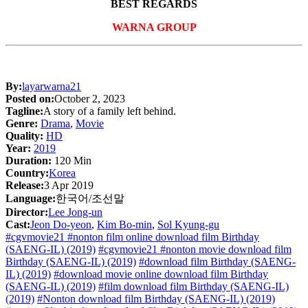
BEST REGARDS
WARNA GROUP
By:
layarwarna21
Posted on:
October 2, 2023
Tagline:
A story of a family left behind.
Genre:
Drama
,
Movie
Quality:
HD
Year:
2019
Duration:
120 Min
Country:
Korea
Release:
3 Apr 2019
Language:
한국어/조선말
Director:
Lee Jong-un
Cast:
Jeon Do-yeon
,
Kim Bo-min
,
Sol Kyung-gu
#cgvmovie21 #nonton film online download film Birthday
(SAENG-IL) (2019)
#cgvmovie21 #nonton movie download film
Birthday (SAENG-IL) (2019)
#download film Birthday (SAENG-
IL) (2019)
#download movie online download film Birthday
(SAENG-IL) (2019)
#film download film Birthday (SAENG-IL)
(2019)
#Nonton download film Birthday (SAENG-IL) (2019)