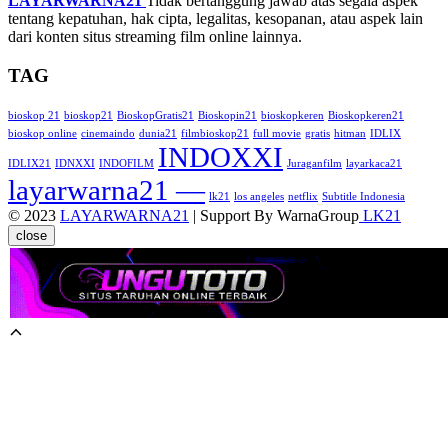
LAYARWARNA21
Tidak bertanggung jawab atas segala aspek
tentang kepatuhan, hak cipta, legalitas, kesopanan, atau aspek lain
dari konten situs streaming film online lainnya.
TAG
bioskop 21
bioskop21
BioskopGratis21
Bioskopin21
bioskopkeren
Bioskopkeren21
bioskop online
cinemaindo
dunia21
filmbioskop21
full movie
gratis
hitman
IDLIX
INDOXXI
IDLIX21
IDNXXI
INDOFILM
Juraganfilm
layarkaca21
layarwarna21 —
lk21
los angeles
netflix
Subtitle Indonesia
© 2023
LAYARWARNA21
| Support By WarnaGroup
LK21
close