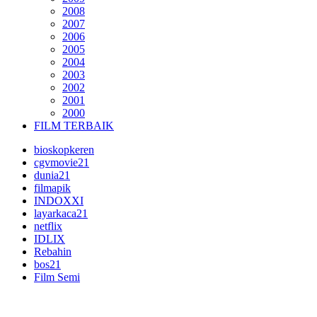
2008
2007
2006
2005
2004
2003
2002
2001
2000
FILM TERBAIK
bioskopkeren
cgvmovie21
dunia21
filmapik
INDOXXI
layarkaca21
netflix
IDLIX
Rebahin
bos21
Film Semi