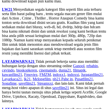
kamu download kapan pun kamu mau.
LW21
Menyediakan segala kategori film seperti film asia terbaru
serta film barat paling baru , tentu segala macam genre film mulai
dari Action , Crime , Thriller , Horror Ataupun Comedy bisa kamu
tonton serta download disini secara gratis. Kualitas film yang kami
sediakan mulai dari bluray, web-dl, hd, dvdrip, hdrip dan hdcam
bisa kamu nikmati disini dan untuk resolusi yang kami berikan tentu
bisa anda pilih sesuai keinginan mulai dari 360p, 480p, 720p dan
1080p. Namun kami tetap menyarakan kepada seluruh penikmat
film untuk tidak menonton atau mendownload segala jenis film
bajakan dan kami sarankan untuk tetap membeli atau nonton film
resmi yang memiliki lisensi dari pihak terkait.
LAYARWARNA21
Tidak pernah bekerja sama atau memiliki
hubungan kerja dengan situs streaming online
Ganool
,
rebahin
,
cgvindo
,
bioskopkeren
,
cinemaindo
,
dunia21
,
filmapik
,
kawanfilm21
,
Fmoviez
,
FMZM
,
indoxx1
,
indoxxi
,
Juraganfilm21
,
Layarkaca21
,
lk21
,
Melongfilm
,
nb21
,
Pahe in
,
Pusatfilm21
,
Sogafime
,
savefilm21
,
Streamxxi
, dan lain-lain. Kami tidak pernah
meng-host video apapun di situs
savefilm21
ini. Situs ini legal dan
hanya berisi tautan menuju situs pihak ketiga seperti Acefile, Google
Drive, Uptobox, Racaty, Openload, Zippyshare, Rapidvideo, dan
lainnya.