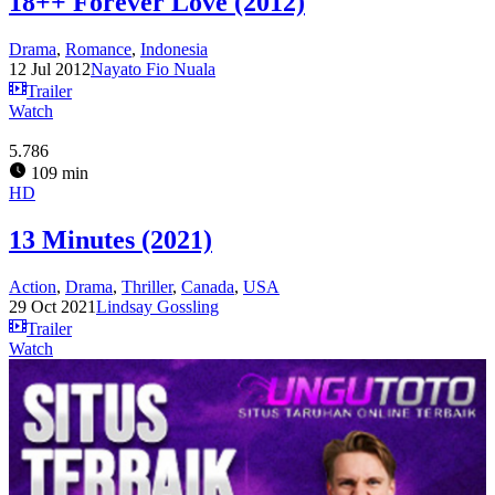
18++ Forever Love (2012)
Drama
,
Romance
,
Indonesia
12 Jul 2012
Nayato Fio Nuala
Trailer
Watch
5.786
109 min
HD
13 Minutes (2021)
Action
,
Drama
,
Thriller
,
Canada
,
USA
29 Oct 2021
Lindsay Gossling
Trailer
Watch