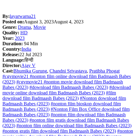
By:
layarwarna21
Posted on:
August 3, 2023
August 4, 2023
Genre:
Drama
,
Movie
Quality:
HD
Year:
2023
Duration:
94 Min
Country:
India
Release:
22 Jul 2023
Language:
हिन्दी
Director:
Ajay V
Cast:
Bhumika Gurung
,
Chandni Srivastava
,
Pratibha Phogat
#cgvmovie21 #nonton film online download film Badmaash Babes
(2023)
#cgvmovie21 #nonton movie download film Badmaash
Babes (2023)
#download film Badmaash Babes (2023)
#download
movie online download film Badmaash Babes (2023)
#film
download film Badmaash Babes (2023)
#Nonton download film
Badmaash Babes (2023)
#nonton film bioskop download film
Badmaash Babes (2023)
#Nonton Film Box Office download film
Badmaash Babes (2023)
#nonton film download film Badmaash
Babes (2023)
#nonton film gratis download film Badmaash Babes
(2023)
#nonton film online download film Badmaash Babes (2023)
#nonton gratis film download film Badmaash Babes (2023)
#nonton