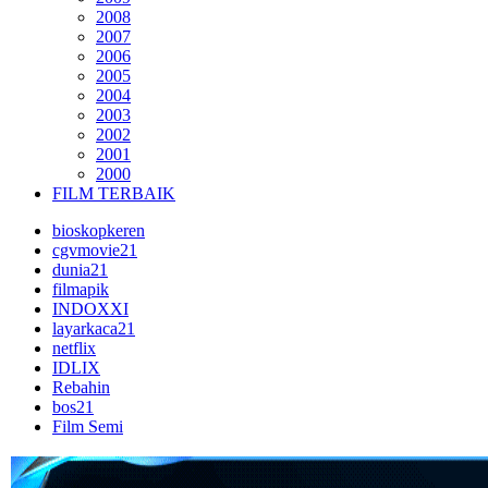
2008
2007
2006
2005
2004
2003
2002
2001
2000
FILM TERBAIK
bioskopkeren
cgvmovie21
dunia21
filmapik
INDOXXI
layarkaca21
netflix
IDLIX
Rebahin
bos21
Film Semi