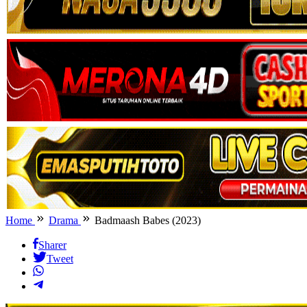
Home
Drama
Badmaash Babes (2023)
Sharer
Tweet