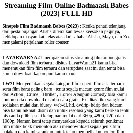
Streaming Film Online Badmaash Babes
(2023) FULL HD
Sinopsis Film Badmaash Babes (2023)
: Ketika penari telanjang
dari pesta bujangan Alisha ditemukan tewas keesokan paginya,
kehidupan masyarakat kelas atas dari sahabat Alisha, Maya, dan Zee
mengalami perjalanan roller coaster.
LAYARWARNA21
merupakan situs streaming film online gratis
dan download film terbaru , disitus LayarWarna21 kamu bisa
menemukan film-film terbaru dan terupdate saat ini dan tentu bisa
kamu download kapan pun kamu mau.
LW21
Menyediakan segala kategori film seperti film asia terbaru
serta film barat paling baru , tentu segala macam genre film mulai
dari Action , Crime , Thriller , Horror Ataupun Comedy bisa kamu
tonton serta download disini secara gratis. Kualitas film yang kami
sediakan mulai dari bluray, web-dl, hd, dvdrip, hdrip dan hdcam
bisa kamu nikmati disini dan untuk resolusi yang kami berikan tentu
bisa anda pilih sesuai keinginan mulai dari 360p, 480p, 720p dan
1080p. Namun kami tetap menyarakan kepada seluruh penikmat
film untuk tidak menonton atau mendownload segala jenis film
bajakan dan kami sarankan untuk tetap membeli atau nonton film