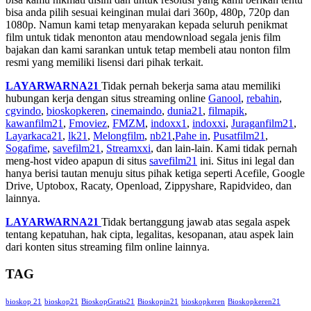
bisa anda pilih sesuai keinginan mulai dari 360p, 480p, 720p dan
1080p. Namun kami tetap menyarakan kepada seluruh penikmat
film untuk tidak menonton atau mendownload segala jenis film
bajakan dan kami sarankan untuk tetap membeli atau nonton film
resmi yang memiliki lisensi dari pihak terkait.
LAYARWARNA21
Tidak pernah bekerja sama atau memiliki
hubungan kerja dengan situs streaming online
Ganool
,
rebahin
,
cgvindo
,
bioskopkeren
,
cinemaindo
,
dunia21
,
filmapik
,
kawanfilm21
,
Fmoviez
,
FMZM
,
indoxx1
,
indoxxi
,
Juraganfilm21
,
Layarkaca21
,
lk21
,
Melongfilm
,
nb21
,
Pahe in
,
Pusatfilm21
,
Sogafime
,
savefilm21
,
Streamxxi
, dan lain-lain. Kami tidak pernah
meng-host video apapun di situs
savefilm21
ini. Situs ini legal dan
hanya berisi tautan menuju situs pihak ketiga seperti Acefile, Google
Drive, Uptobox, Racaty, Openload, Zippyshare, Rapidvideo, dan
lainnya.
LAYARWARNA21
Tidak bertanggung jawab atas segala aspek
tentang kepatuhan, hak cipta, legalitas, kesopanan, atau aspek lain
dari konten situs streaming film online lainnya.
TAG
bioskop 21
bioskop21
BioskopGratis21
Bioskopin21
bioskopkeren
Bioskopkeren21