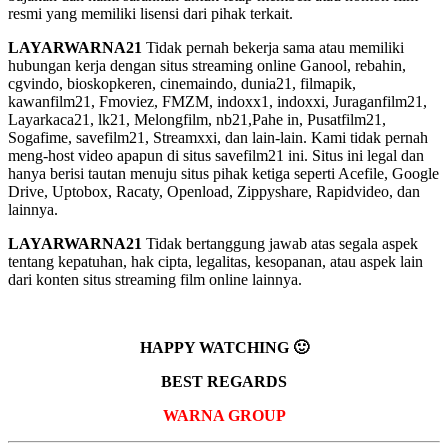
resmi yang memiliki lisensi dari pihak terkait.
LAYARWARNA21
Tidak pernah bekerja sama atau memiliki
hubungan kerja dengan situs streaming online Ganool, rebahin,
cgvindo, bioskopkeren, cinemaindo, dunia21, filmapik,
kawanfilm21, Fmoviez, FMZM, indoxx1, indoxxi, Juraganfilm21,
Layarkaca21, lk21, Melongfilm, nb21,Pahe in, Pusatfilm21,
Sogafime, savefilm21, Streamxxi, dan lain-lain. Kami tidak pernah
meng-host video apapun di situs savefilm21 ini. Situs ini legal dan
hanya berisi tautan menuju situs pihak ketiga seperti Acefile, Google
Drive, Uptobox, Racaty, Openload, Zippyshare, Rapidvideo, dan
lainnya.
LAYARWARNA21
Tidak bertanggung jawab atas segala aspek
tentang kepatuhan, hak cipta, legalitas, kesopanan, atau aspek lain
dari konten situs streaming film online lainnya.
HAPPY WATCHING 🙂
BEST REGARDS
WARNA GROUP