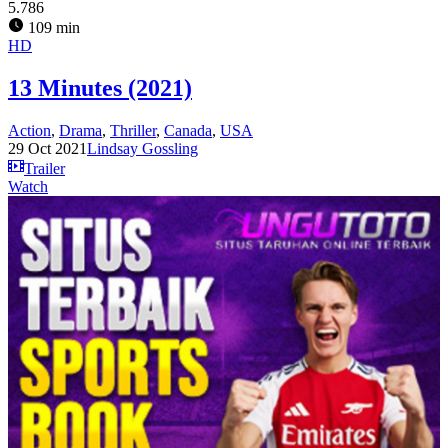
5.786
109 min
HD
13 Minutes (2021)
Action
,
Drama
,
Thriller
,
Canada
,
USA
29 Oct 2021
Lindsay Gossling
Trailer
Watch