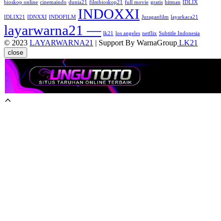
bioskop online
cinemaindo
dunia21
filmbioskop21
full movie
gratis
hitman
IDLIX
INDOXXI
IDLIX21
IDNXXI
INDOFILM
Juraganfilm
layarkaca21
layarwarna21 —
lk21
los angeles
netflix
Subtitle Indonesia
© 2023
LAYARWARNA21
| Support By WarnaGroup
LK21
close