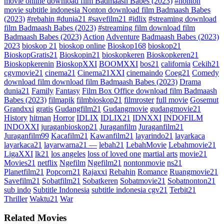
movie online download film Badmaash Babes (2023)
#nonton
movie subtitle indonesia Nonton download film Badmaash Babes
(2023)
#rebahin #dunia21 #savefilm21 #idlix
#streaming download
film Badmaash Babes (2023)
#streaming film download film
Badmaash Babes (2023)
Action
Adventure
Badmaash Babes (2023)
2023
bioskop 21
bioskop online
Bioskop168
bioskop21
BioskopGratis21
Bioskopin21
bioskopkeren
Bioskopkeren21
Bioskopkerenin
BioskopXXI
BOOMXXI
bos21
california
Cekih21
cgvmovie21
cinema21
Cinema21XXI
cinemaindo
Coeg21
Comedy
download film download film Badmaash Babes (2023)
Drama
dunia21
Family
Fantasy
Film Box Office download film Badmaash
Babes (2023)
filmapik
filmbioskop21
filmroster
full movie
Gosemut
Grandxxi
gratis
Gudangfilm21
Gudangmovie
gudangmovie21
History
hitman
Horror
IDLIX
IDLIX21
IDNXXI
INDOFILM
INDOXXI
juraganbioskop21
Juraganfilm
Juraganfilm21
Juraganfilm99
Kacafilm21
Kawanfilm21
layarindo21
layarkaca
layarkaca21
layarwarna21 —
lebah21
LebahMovie
Lebahmovie21
LigaXXI
lk21
los angeles
loss of loved one
martial arts
movie21
Movies21
netflix
Ngefilm
Ngefilm21
nontonmovie
ns21
Planetfilm21
Popcorn21
Rajaxxi
Rebahin
Romance
Ruangmovie21
Savefilm21
Sobatfilm21
Sobatkeren
Sobatmovie21
Sobatnonton21
sub indo
Subtitle Indonesia
subtitle indonesia cgv21
Terbit21
Thriller
Waktu21
War
Related Movies