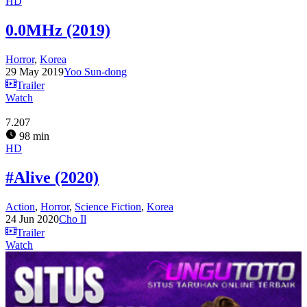
HD
0.0MHz (2019)
Horror
,
Korea
29 May 2019
Yoo Sun-dong
Trailer
Watch
7.207
98 min
HD
#Alive (2020)
Action
,
Horror
,
Science Fiction
,
Korea
24 Jun 2020
Cho Il
Trailer
Watch