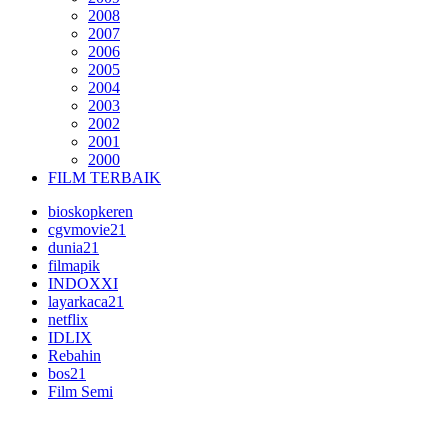
2008
2007
2006
2005
2004
2003
2002
2001
2000
FILM TERBAIK
bioskopkeren
cgvmovie21
dunia21
filmapik
INDOXXI
layarkaca21
netflix
IDLIX
Rebahin
bos21
Film Semi