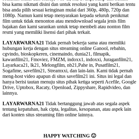
bisa kamu nikmati disini dan untuk resolusi yang kami berikan tentu
bisa anda pilih sesuai keinginan mulai dari 360p, 480p, 720p dan
1080p. Namun kami tetap menyarakan kepada seluruh penikmat
film untuk tidak menonton atau mendownload segala jenis film
bajakan dan kami sarankan untuk tetap membeli atau nonton film
resmi yang memiliki lisensi dari pihak terkait.
LAYARWARNA21
Tidak pernah bekerja sama atau memiliki
hubungan kerja dengan situs streaming online Ganool, rebahin,
cgvindo, bioskopkeren, cinemaindo, dunia21, filmapik,
kawanfilm21, Fmoviez, FMZM, indoxx1, indoxxi, Juraganfilm21,
Layarkaca21, lk21, Melongfilm, nb21,Pahe in, Pusatfilm21,
Sogafime, savefilm21, Streamxxi, dan lain-lain. Kami tidak pernah
meng-host video apapun di situs savefilm21 ini. Situs ini legal dan
hanya berisi tautan menuju situs pihak ketiga seperti Acefile, Google
Drive, Uptobox, Racaty, Openload, Zippyshare, Rapidvideo, dan
lainnya.
LAYARWARNA21
Tidak bertanggung jawab atas segala aspek
tentang kepatuhan, hak cipta, legalitas, kesopanan, atau aspek lain
dari konten situs streaming film online lainnya.
HAPPY WATCHING 🙂