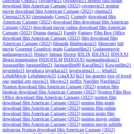
california
Cekih21
cgvmovie21
cgvmovie21 nonton film online
download film American Carnage (2022)
cgvmovie21 nonton
movie download film American Carnage (2022)
cinema21
Cinema21XXI
cinemaindo
Coeg21
Comedy
download film
American Carnage (2022)
download film download film American
Carnage (2022)
download movie online download film American
Carnage (2022)
Drama
dunia21
Family
Fantasy
Film Box Office
download film American Carnage (2022)
film download film
American Carnage (2022)
filmapik
filmbioskop21
filmroster
full
movie
Gosemut
Grandxxi
gratis
Gudangfilm21
Gudangmovie
gudangmovie21
History
hitman
Horror
IDLIX
IDLIX21
IDNXXI
illegal immigration
INDOFILM
INDOXXI
juraganbioskop21
Juraganfilm
Juraganfilm21
Juraganfilm99
Kacafilm21
Kawanfilm21
layarindo21
layarkaca
layarkaca21
layarwarna21 —
lebah21
LebahMovie
Lebahmovie21
LigaXXI
lk21
los angeles
loss of loved
one
martial arts
movie21
Movies21
netflix
Ngefilm
Ngefilm21
Nonton download film American Carnage (2022)
nonton film
bioskop download film American Carnage (2022)
Nonton Film Box
Office download film American Carnage (2022)
nonton film
download film American Carnage (2022)
nonton film gratis
download film American Carnage (2022)
nonton film online
download film American Carnage (2022)
nonton gratis film
download film American Carnage (2022)
nonton movie online
download film American Carnage (2022)
nonton movie subtitle
indonesia Nonton download film American Carnage (2022)