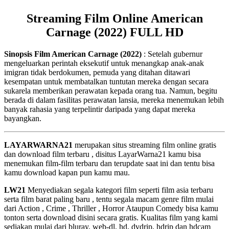
Streaming Film Online American
Carnage (2022) FULL HD
Sinopsis Film American Carnage (2022)
: Setelah gubernur
mengeluarkan perintah eksekutif untuk menangkap anak-anak
imigran tidak berdokumen, pemuda yang ditahan ditawari
kesempatan untuk membatalkan tuntutan mereka dengan secara
sukarela memberikan perawatan kepada orang tua. Namun, begitu
berada di dalam fasilitas perawatan lansia, mereka menemukan lebih
banyak rahasia yang terpelintir daripada yang dapat mereka
bayangkan.
LAYARWARNA21
merupakan situs streaming film online gratis
dan download film terbaru , disitus LayarWarna21 kamu bisa
menemukan film-film terbaru dan terupdate saat ini dan tentu bisa
kamu download kapan pun kamu mau.
LW21
Menyediakan segala kategori film seperti film asia terbaru
serta film barat paling baru , tentu segala macam genre film mulai
dari Action , Crime , Thriller , Horror Ataupun Comedy bisa kamu
tonton serta download disini secara gratis. Kualitas film yang kami
sediakan mulai dari bluray, web-dl, hd, dvdrip, hdrip dan hdcam