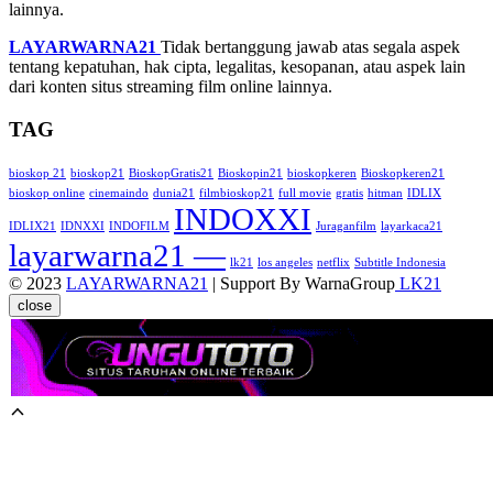
lainnya.
LAYARWARNA21
Tidak bertanggung jawab atas segala aspek
tentang kepatuhan, hak cipta, legalitas, kesopanan, atau aspek lain
dari konten situs streaming film online lainnya.
TAG
bioskop 21
bioskop21
BioskopGratis21
Bioskopin21
bioskopkeren
Bioskopkeren21
bioskop online
cinemaindo
dunia21
filmbioskop21
full movie
gratis
hitman
IDLIX
INDOXXI
IDLIX21
IDNXXI
INDOFILM
Juraganfilm
layarkaca21
layarwarna21 —
lk21
los angeles
netflix
Subtitle Indonesia
© 2023
LAYARWARNA21
| Support By WarnaGroup
LK21
close