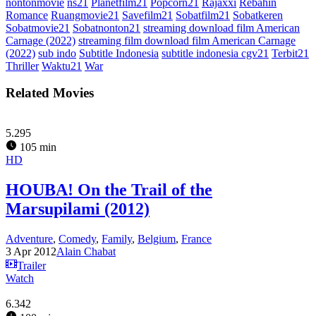
nontonmovie
ns21
Planetfilm21
Popcorn21
Rajaxxi
Rebahin
Romance
Ruangmovie21
Savefilm21
Sobatfilm21
Sobatkeren
Sobatmovie21
Sobatnonton21
streaming download film American
Carnage (2022)
streaming film download film American Carnage
(2022)
sub indo
Subtitle Indonesia
subtitle indonesia cgv21
Terbit21
Thriller
Waktu21
War
Related Movies
5.295
105 min
HD
HOUBA! On the Trail of the
Marsupilami (2012)
Adventure
,
Comedy
,
Family
,
Belgium
,
France
3 Apr 2012
Alain Chabat
Trailer
Watch
6.342