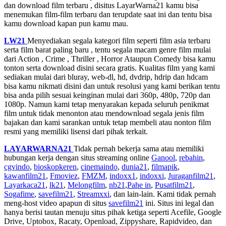
dan download film terbaru , disitus LayarWarna21 kamu bisa
menemukan film-film terbaru dan terupdate saat ini dan tentu bisa
kamu download kapan pun kamu mau.
LW21
Menyediakan segala kategori film seperti film asia terbaru
serta film barat paling baru , tentu segala macam genre film mulai
dari Action , Crime , Thriller , Horror Ataupun Comedy bisa kamu
tonton serta download disini secara gratis. Kualitas film yang kami
sediakan mulai dari bluray, web-dl, hd, dvdrip, hdrip dan hdcam
bisa kamu nikmati disini dan untuk resolusi yang kami berikan tentu
bisa anda pilih sesuai keinginan mulai dari 360p, 480p, 720p dan
1080p. Namun kami tetap menyarakan kepada seluruh penikmat
film untuk tidak menonton atau mendownload segala jenis film
bajakan dan kami sarankan untuk tetap membeli atau nonton film
resmi yang memiliki lisensi dari pihak terkait.
LAYARWARNA21
Tidak pernah bekerja sama atau memiliki
hubungan kerja dengan situs streaming online
Ganool
,
rebahin
,
cgvindo
,
bioskopkeren
,
cinemaindo
,
dunia21
,
filmapik
,
kawanfilm21
,
Fmoviez
,
FMZM
,
indoxx1
,
indoxxi
,
Juraganfilm21
,
Layarkaca21
,
lk21
,
Melongfilm
,
nb21
,
Pahe in
,
Pusatfilm21
,
Sogafime
,
savefilm21
,
Streamxxi
, dan lain-lain. Kami tidak pernah
meng-host video apapun di situs
savefilm21
ini. Situs ini legal dan
hanya berisi tautan menuju situs pihak ketiga seperti Acefile, Google
Drive, Uptobox, Racaty, Openload, Zippyshare, Rapidvideo, dan