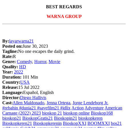
BEST REGARDS
WARNA GROUP
By:
layarwarna21
Posted on:
June 30, 2023
Tagline:
No one escapes the daily grind.
Rate:
R
Genre:
Comedy
,
Horror
,
Movie
Quality:
HD
Year:
2022
Duration:
101 Min
Country:
USA
Release:
15 Jul 2022
Language:
Español, English
Director:
Diego Hallivis
Cast:
Allen Maldonado
,
Jenna Ortega
,
Jorge Lendeborg Jr.
#rebahin #dunia21 #savefilm21 #idlix
Action
Adventure
American
Carnage (2022) 2023
bioskop 21
bioskop online
Bioskop168
bioskop21
BioskopGratis21
Bioskopin21
bioskopkeren
Bioskopkeren21
Bioskopkerenin
BioskopXXI
BOOMXXI
bos21